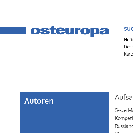
SU
Heft
Doss
Kart
Aufsä
Autoren
Sergej M
Kompeti
Russland