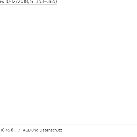
pa
10-12/2018, S. 353–365)
 10 45 81,
/
AGB
und
Datenschutz