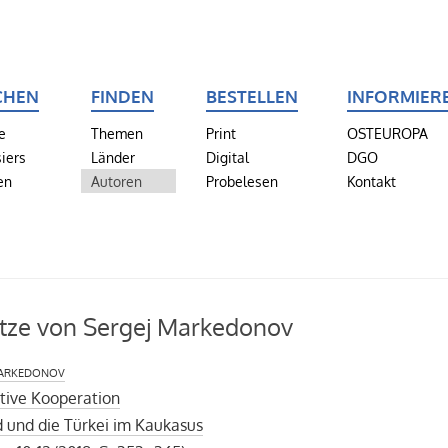
CHEN
FINDEN
BESTELLEN
INFORMIER
e
Themen
Print
OSTEUROPA
iers
Länder
Digital
DGO
en
Autoren
Probelesen
Kontakt
tze von Sergej Markedonov
arkedonov
tive Kooperation
 und die Türkei im Kaukasus