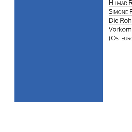
Hilmar R
Simone 
Die Roh
Vorkomm
(
Osteur