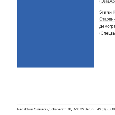
(
Osteuro
Steffen K
Старен
Демогра
(Спецвы
Redaktion
Osteuropa
, Schaperstr. 30, D-10719 Berlin, +49 (0)30/30