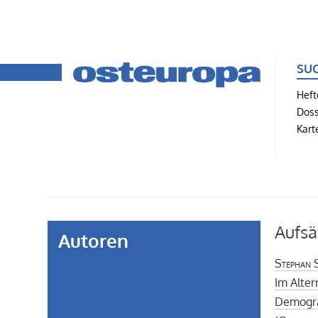
SU
Heft
Doss
Kart
Aufsä
Autoren
Stephan S
Im Alter
Demogra