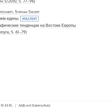
pa
5/2010, S. 77–96)
röhnert, Stephan Sievert
ием едины
VOLLTEXT
фические тенденции на Востоке Европы
пуск, S. 61–79)
 10 45 81,
/
AGB
und
Datenschutz