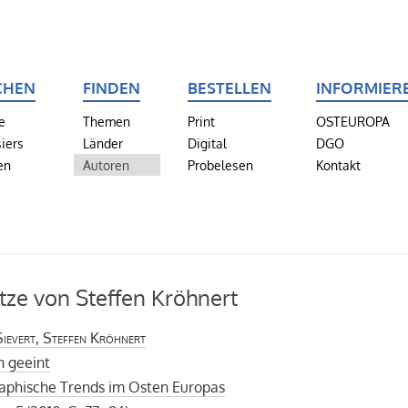
CHEN
FINDEN
BESTELLEN
INFORMIER
e
Themen
Print
OSTEUROPA
iers
Länder
Digital
DGO
en
Autoren
Probelesen
Kontakt
tze von Steffen Kröhnert
ievert, Steffen Kröhnert
n geeint
phische Trends im Osten Europas