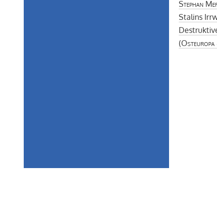
Stephan Me
Stalins Irr
Destruktiv
(
Osteuropa