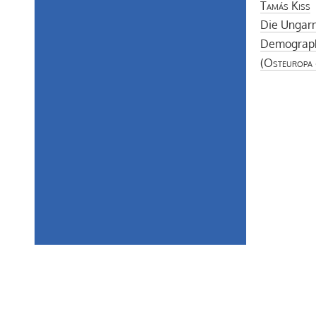
Tamás Kiss
Die Ungar
Demographi
(
Osteuropa