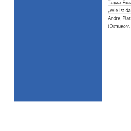
Tatjana Fru
„Wie ist da
Andrej Pla
(
Osteuropa