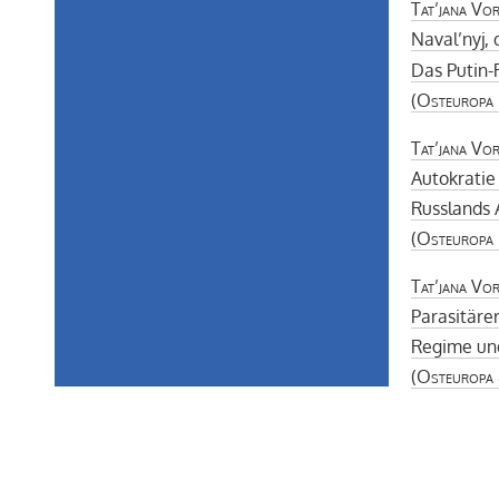
Tat’jana Vor
Naval’nyj, 
Das Putin-
(
Osteuropa
Tat’jana Vor
Autokratie
Russlands 
(
Osteuropa
Tat’jana Vor
Parasitäre
Regime und
(
Osteuropa