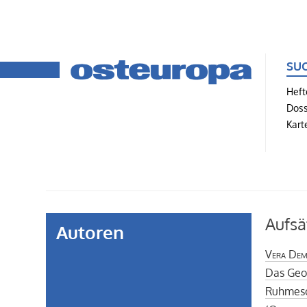
SU
Heft
Doss
Kart
Aufs
Autoren
Vera Dem
Das Geo
Ruhmeso