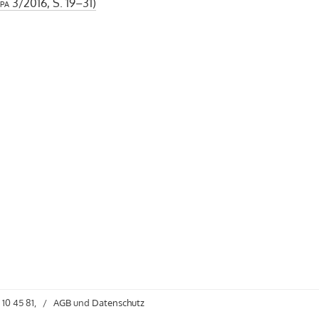
pa
3/2016, S. 19–31)
 10 45 81,
/
AGB
und
Datenschutz