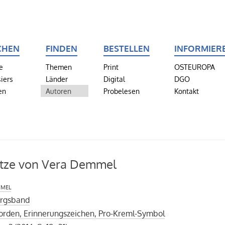
CHEN
FINDEN
BESTELLEN
INFORMIER
e
Themen
Print
OSTEUROPA
iers
Länder
Digital
DGO
en
Autoren
Probelesen
Kontakt
ätze von Vera Demmel
mel
rgsband
rden, Erinnerungszeichen, Pro-Kreml-Symbol