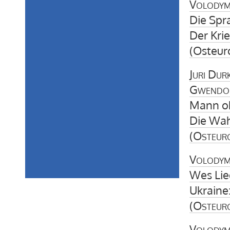
Volodym
Die Spr
Der Kri
(Osteur
Juri Dur
Gwendol
Mann oh
Die Wah
(
Osteur
Volodym
Wes Lied
Ukraine
(
Osteur
Volodym