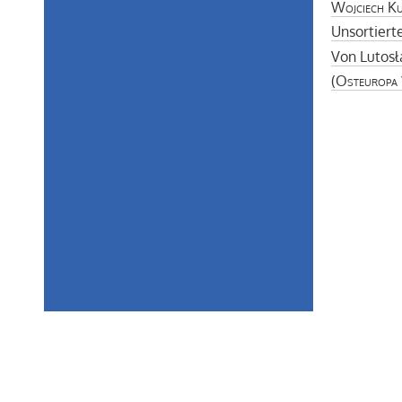
Wojciech K
Unsortier
Von Lutosł
(
Osteuropa