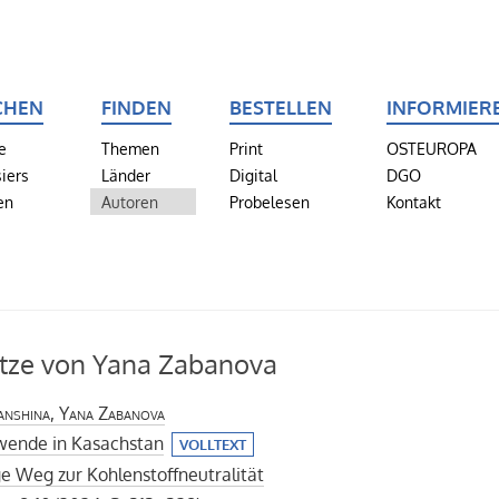
CHEN
FINDEN
BESTELLEN
INFORMIER
e
Themen
Print
OSTEUROPA
iers
Länder
Digital
DGO
en
Autoren
Probelesen
Kontakt
tze von Yana Zabanova
anshina, Yana Zabanova
wende in Kasachstan
VOLLTEXT
e Weg zur Kohlenstoffneutralität