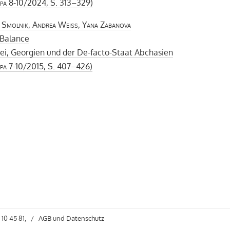
pa
8-10/2024, S. 313–329)
a Smolnik, Andrea Weiss, Yana Zabanova
 Balance
ei, Georgien und der De-facto-Staat Abchasien
pa
7-10/2015, S. 407–426)
 10 45 81,
/
AGB
und
Datenschutz