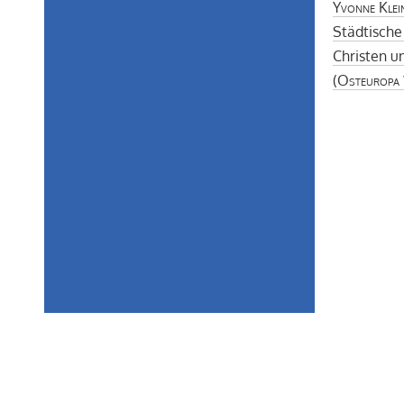
Yvonne Kle
Städtische
Christen u
(
Osteuropa