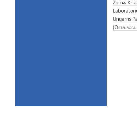
Zoltán Kisze
Laboratori
Ungarns Pa
(
Osteuropa