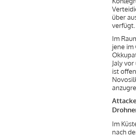
Kohlegr
Verteid
über au
verfügt.
Im Raum
jene im
Okkupat
Jaly vo
ist offe
Novosil
anzugre
Attacke
Drohne
Im Küst
nach de