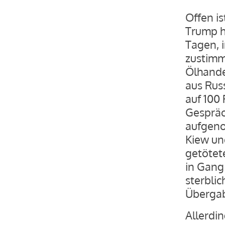
Offen is
Trump ha
Tagen, 
zustimm
Ölhandel
aus Rus
auf 100
Gespräc
aufgeno
Kiew un
getötet
in Gang
sterbli
Übergab
Allerdin