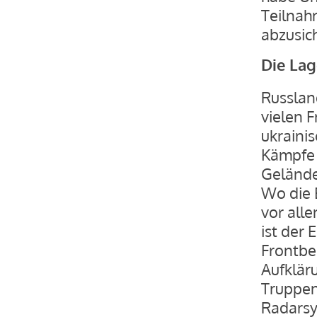
Teilnah
abzusic
Die Lag
Russland
vielen F
ukraini
Kämpfe 
Gelände
Wo die 
vor all
ist der
Frontber
Aufklär
Truppen 
Radarsy