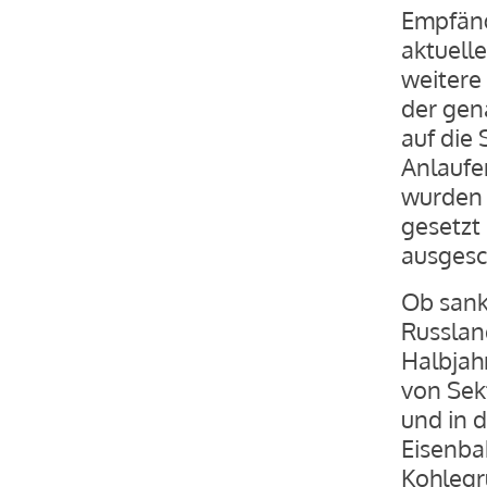
Empfäng
aktuell
weitere
der gen
auf die 
Anlaufe
wurden 
gesetzt
ausgesc
Ob sankt
Russlan
Halbjahr
von Sek
und in 
Eisenba
Kohlegr