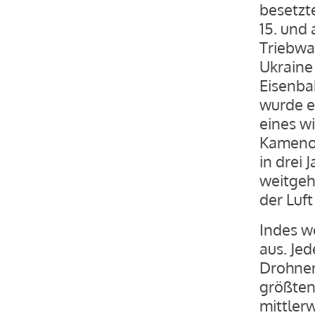
besetzt
15. und
Triebwa
Ukraine
Eisenba
wurde ei
eines w
Kamenol
in drei 
weitgeh
der Luft
Indes w
aus. Je
Drohnen
größten
mittler