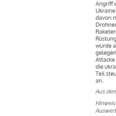
Angriff 
Ukraine 
davon n
Drohnen
Raketen
Rüstung
wurde a
gelegene
Attacke
die ukr
Teil st
an.
Aus dem
Hinweis 
Auswert