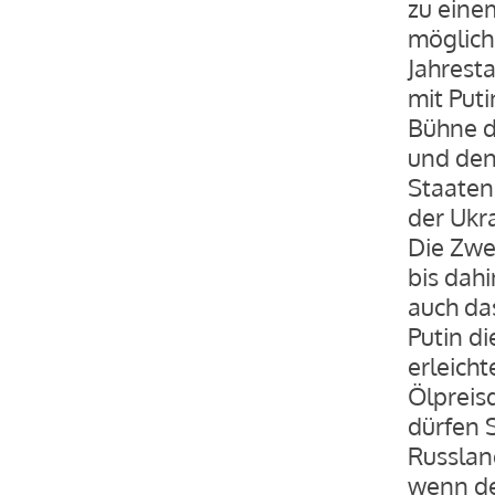
zu einem
möglich
Jahrest
mit Put
Bühne d
und den
Staaten
der Ukr
Die Zwei
bis dahi
auch da
Putin d
erleicht
Ölpreis
dürfen S
Russlan
wenn der