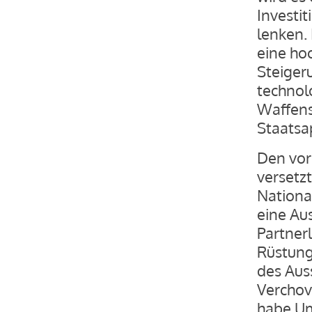
Investi
lenken. 
eine ho
Steiger
technol
Waffens
Staatsa
Den vor
versetz
National
eine Au
Partner
Rüstung
des Aus
Verchov
habe Um