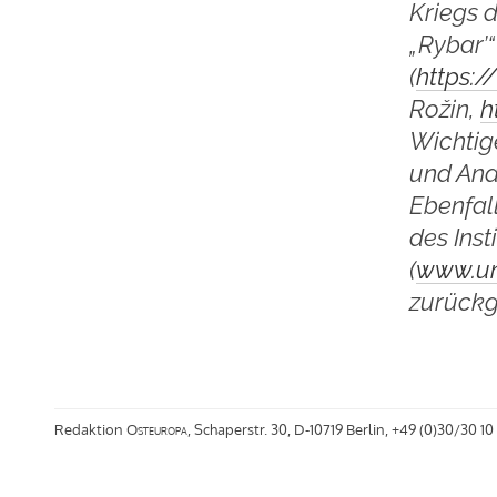
Kriegs 
„Rybar’“
(
https:
Rožin,
h
Wichtig
und Ana
Ebenfal
des Inst
(
www.un
zurückgr
Redaktion
Osteuropa
, Schaperstr. 30, D-10719 Berlin, +49 (0)30/30 10