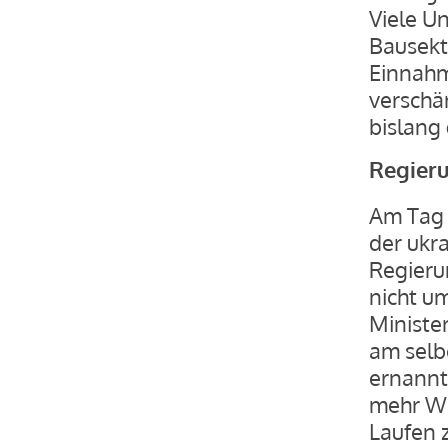
Viele U
Bausekt
Einnahm
verschä
bislang
Regieru
Am Tag 
der ukra
Regieru
nicht um
Ministe
am selb
ernannt.
mehr Wa
Laufen z