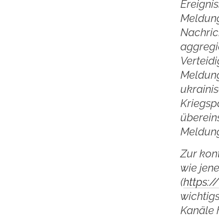
Ereigni
Meldung
Nachric
aggregie
Verteidi
Meldung
ukraini
Kriegspa
überein
Meldung
Zur kon
wie jen
(
https:
wichtig
Kanäle 