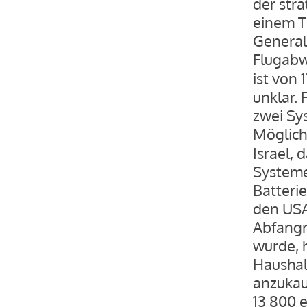
der str
einem T
General
Flugab
ist von 
unklar. 
zwei Sy
Möglic
Israel,
Systeme 
Batteri
den USA
Abfangra
wurde, 
Haushal
anzukau
13 800 e