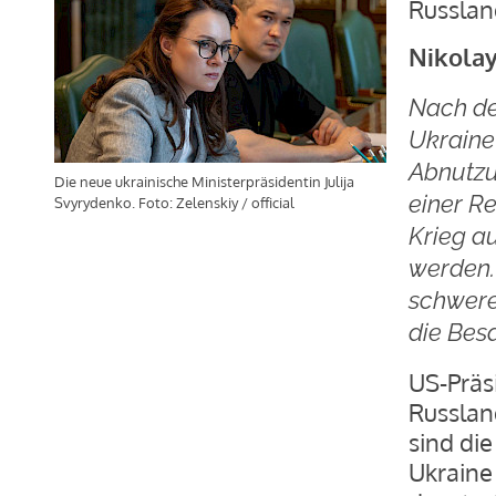
Russlan
Nikolay
Nach de
Ukraine
Abnutzu
Die neue ukrainische Ministerpräsidentin Julija
einer R
Svyrydenko. Foto: Zelenskiy / official
Krieg au
werden.
schweren
die Bes
US-Präs
Russlan
sind die
Ukraine