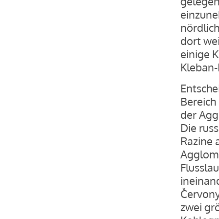
gelegen
einzune
nördlic
dort we
einige 
Kleban-
Entsche
Bereich
der Agg
Die rus
Razine 
Agglome
Flusslau
ineinan
Červony
zwei gr