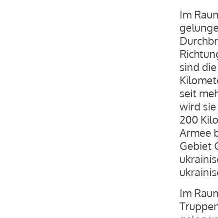
Im Raum
gelunge
Durchbr
Richtun
sind di
Kilomet
seit me
wird sie
200 Kilo
Armee b
Gebiet C
ukrainis
ukraini
Im Raum
Truppen