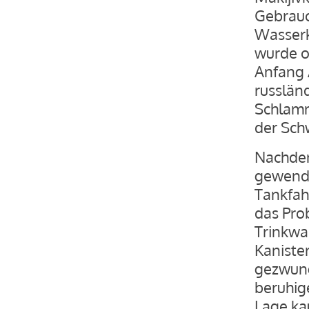
Gebrauc
Wasserk
wurde o
Anfang 
russlän
Schlamm
der Schw
Nachdem
gewende
Tankfah
das Pro
Trinkwa
Kanister
gezwung
beruhige
Lage ka