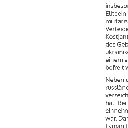
insbeso
Eliteein
militäri
Verteid
Kostjant
des Geb
ukrainis
einem e
befreit
Neben d
russlän
verzeic
hat. Be
einnehm
war. Da
Lyman f