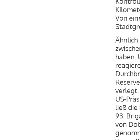
Kontrol
Kilomet
Von ein
Stadtgr
Ähnlich
zwische
haben. 
reagier
Durchbr
Reserve
verlegt.
US-Präs
ließ di
93. Bri
von Dob
genomme