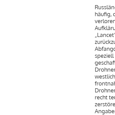
Russlän
häufig, 
verlore
Aufklär
„Lancet“
zurückz
Abfangd
speziel
geschaf
Drohnen
westlic
frontna
Drohnen
recht t
zerstör
Angaben