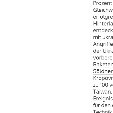
Prozent
Gleichw
erfolgre
Hinterl
entdeck
mit ukr
Angriff
der Ukr
vorbere
Raketen
Söldne
Kropovn
zu 100 
Taiwan,
Ereignis
für den 
Technik.