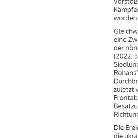
Vorstoße
Kämpfe
worden
Gleichw
eine Zw
der nör
(2022: 
Siedlun
Rohans‘
Durchbru
zuletzt
Frontab
Besatzu
Richtun
Die Ere
die ukr