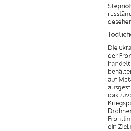
Stepnoh
russländ
gesehe
Tödlic
Die ukra
der Fro
handelt 
behälter
auf Met
ausgesta
das zuv
Kriegsp
Drohne
Frontlin
ein Ziel