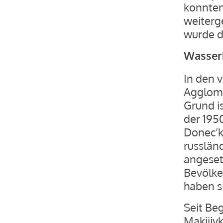
konnten
weiterg
wurde d
Wasserk
In den 
Agglome
Grund i
der 195
Donec’k
russlän
angeset
Bevölke
haben s
Seit Be
Makijiv