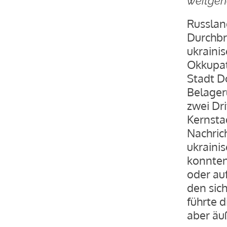
weitgeh
Russlan
Durchbr
ukraini
Okkupat
Stadt Do
Belager
zwei Dr
Kernsta
Nachrich
ukraini
konnten
oder au
den sic
führte d
aber äu