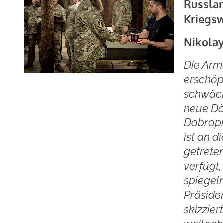
Russlan
Kriegs
Nikolay
Die Arm
erschöp
schwäch
neue Dö
Dobropil
ist an d
getrete
verfügt
spiegel
Präside
skizzier