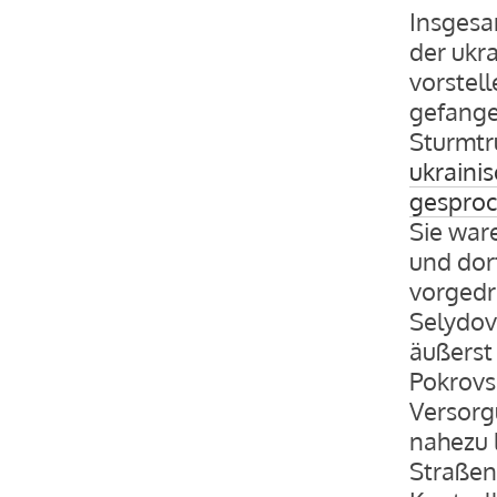
Insgesa
der ukr
vorstell
gefange
Sturmtr
ukrainis
gesproc
Sie war
und dor
vorgedr
Selydov
äußerst
Pokrovs
Versorg
nahezu 
Straßen