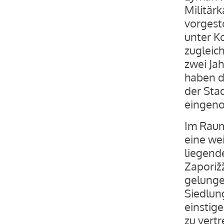
Militär
vorgesto
unter Ko
zugleich
zwei Ja
haben d
der Sta
eingen
Im Raum
eine we
liegende
Zaporiž
gelunge
Siedlun
einstig
zu vert