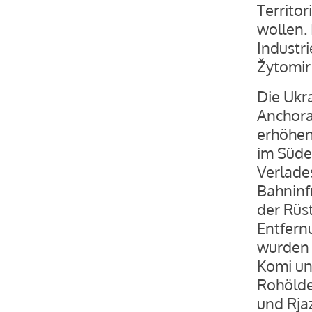
Territo
wollen. 
Industr
Žytomir
Die Ukr
Anchorag
erhöhen
im Süden
Verlade
Bahninf
der Rüst
Entfern
wurden 
Komi un
Rohölde
und Rjaz