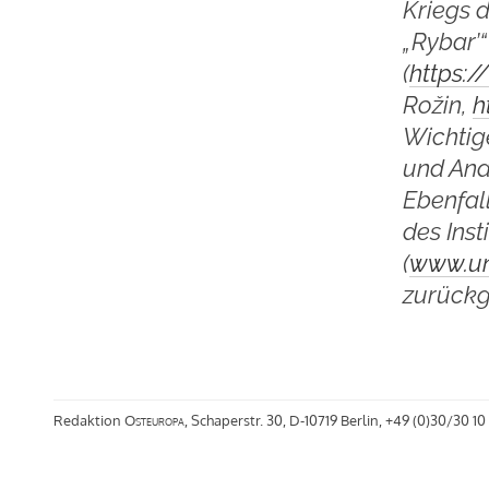
Kriegs 
„Rybar’“
(
https:
Rožin,
h
Wichtig
und Ana
Ebenfal
des Inst
(
www.un
zurückgr
Redaktion
Osteuropa
, Schaperstr. 30, D-10719 Berlin, +49 (0)30/30 10