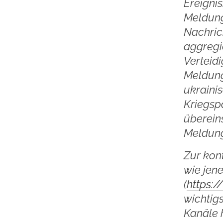
Ereigni
Meldung
Nachric
aggregie
Verteidi
Meldung
ukraini
Kriegspa
überein
Meldung
Zur kon
wie jen
(
https:
wichtig
Kanäle 