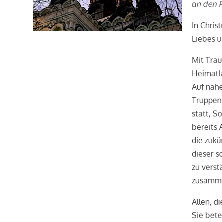
an den P
In Chris
Liebes u
Mit Trau
Heimatl
Auf nah
Truppen 
statt, S
bereits 
die zukü
dieser s
zu verst
zusamme
Allen, d
Sie bete