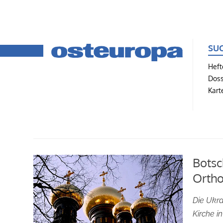
SU
Heft
Doss
Kart
Botsc
Ortho
Die Ukra
Kirche i