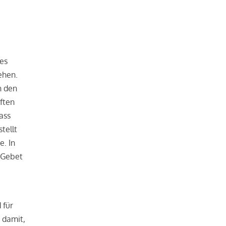
hes
ehen.
n den
ften
Dass
tellt
e. In
s Gebet
 für
 damit,