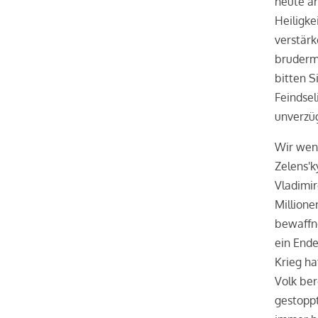
heute an
Heiligke
verstärk
bruderm
bitten S
Feindsel
unverzüg
Wir wend
Zelens'k
Vladimir
Millione
bewaffn
ein Ende
Krieg h
Volk ber
gestoppt