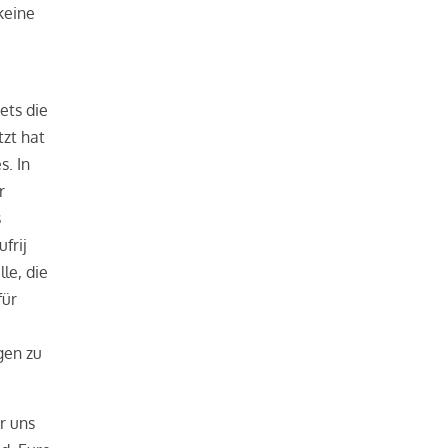
keine
ets die
tzt hat
s. In
r
s
frij
le, die
für
gen zu
r uns