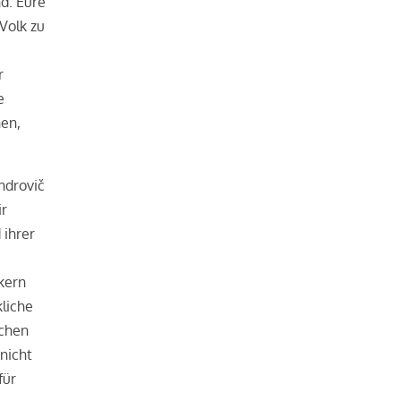
nd. Eure
 Volk zu
r
e
hen,
ndrovič
ir
 ihrer
kern
liche
schen
nicht
für