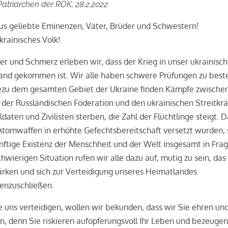
atriarchen der ROK, 28.2.2022
tus geliebte Eminenzen, Väter, Brüder und Schwestern!
krainisches Volk!
er und Schmerz erleben wir, dass der Krieg in unser ukrainisc
and gekommen ist. Wir alle haben schwere Prüfungen zu best
ezu dem gesamten Gebiet der Ukraine finden Kämpfe zwische
der Russländischen Föderation und den ukrainischen Streitkrä
oldaten und Zivilisten sterben, die Zahl der Flüchtlinge steigt. 
Atomwaffen in erhöhte Gefechtsbereitschaft versetzt wurden, s
nftige Existenz der Menschheit und der Welt insgesamt in Frag
chwierigen Situation rufen wir alle dazu auf, mutig zu sein, da
ärken und sich zur Verteidigung unseres Heimatlandes
nzuschließen.
ie uns verteidigen, wollen wir bekunden, dass wir Sie ehren und
n, denn Sie riskieren aufopferungsvoll Ihr Leben und bezeugen