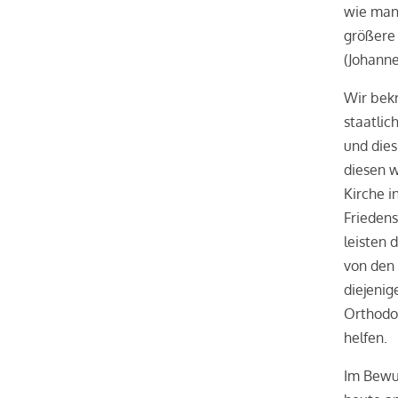
wie man 
größere 
(Johanne
Wir bekr
staatlic
und dies
diesen w
Kirche i
Friedens
leisten 
von den 
diejenig
Orthodox
helfen.
Im Bewu