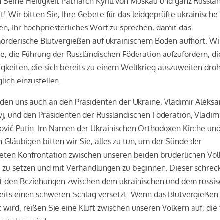
 Seine Heiligkeit Patriarch Kyrill von Moskau und ganz Russla
it! Wir bitten Sie, Ihre Gebete für das leidgeprüfte ukrainische
en, Ihr
hochpriesterliches Wort zu sprechen, damit das
örderische Blutvergießen auf ukrainischem Boden aufhört. Wi
ie, die Führung der Russländischen Föderation aufzufordern, di
igkeiten, die sich bereits zu einem Weltkrieg auszuweiten dro
lich einzustellen.
en uns auch an den Präsidenten der Ukraine, Vladimir Aleksa
yj, und den Präsidenten der Russländischen Föderation, Vladim
ovič Putin. Im Namen der Ukrainischen Orthodoxen Kirche und
n Gläubigen bitten wir Sie, alles zu tun, um der Sünde der
eten Konfrontation zwischen unseren beiden brüderlichen Völ
 zu setzen und mit Verhandlungen zu beginnen. Dieser schreck
at den Beziehungen zwischen dem ukrainischen und dem russi
eits einen schweren Schlag versetzt. Wenn das Blutvergießen 
 wird, reißen Sie eine Kluft zwischen unseren Völkern auf, die 