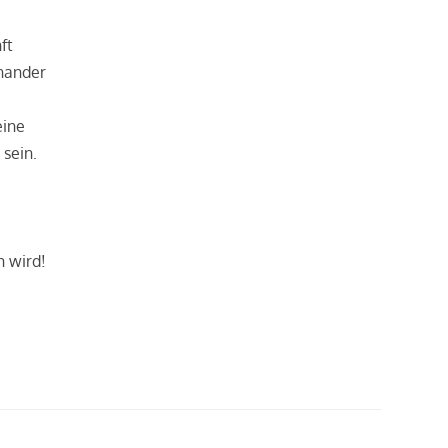
ft
inander
eine
 sein.
e
n wird!