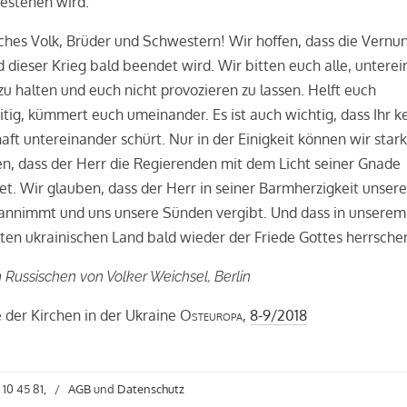
estehen wird.
ches Volk, Brüder und Schwestern! Wir hoffen, dass die Vernun
d dieser Krieg bald beendet wird. Wir bitten euch alle, untere
zu halten und euch nicht provozieren zu lassen. Helft euch
tig, kümmert euch umeinander. Es ist auch wichtig, dass Ihr k
aft untereinander schürt. Nur in der Einigkeit können wir stark
n, dass der Herr die Regierenden mit dem Licht seiner Gnade
et. Wir glauben, dass der Herr in seiner Barmherzigkeit unser
annimmt und uns unsere Sünden vergibt. Und dass in unserem
en ukrainischen Land bald wieder der Friede Gottes herrsche
Russischen von Volker Weichsel, Berlin
 der Kirchen in der Ukraine
Osteuropa
,
8-9/2018
 10 45 81,
/
AGB
und
Datenschutz