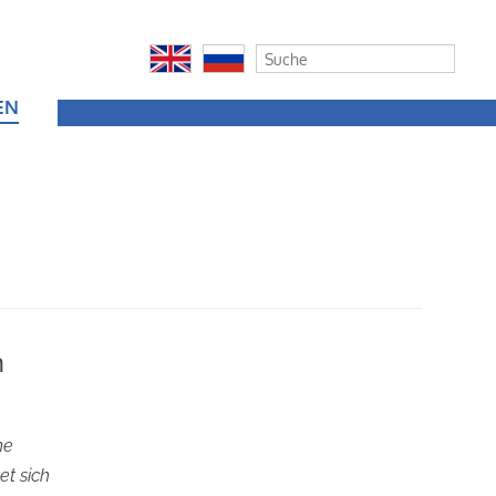
EN
n
me
et sich