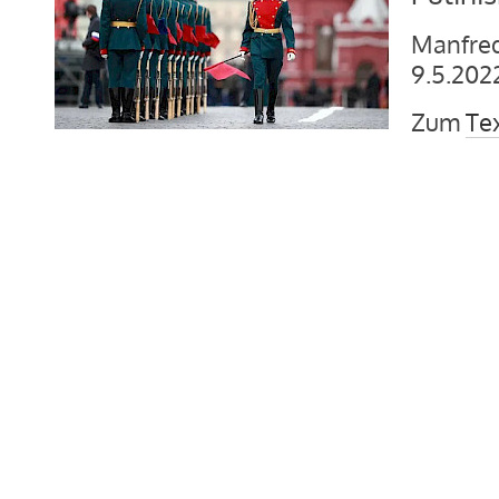
Manfred
9.5.202
Zum
Te