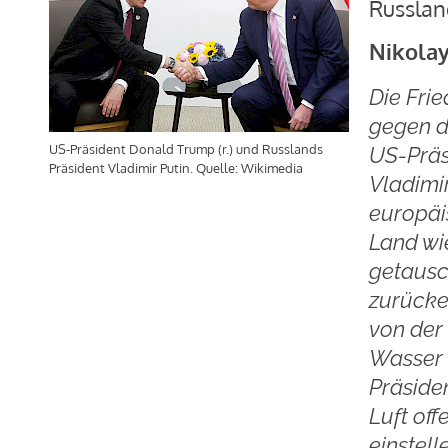
Russlan
Nikolay
Die Fri
gegen d
US-Präsident Donald Trump (r.) und Russlands
US-Präs
Präsident Vladimir Putin. Quelle: Wikimedia
Vladimir
europäi
Land wi
getausc
zurücker
von der
Wasser 
Präside
Luft of
einstell