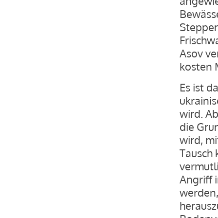
angewie
Bewässe
Steppen
Frischw
Asov ve
kosten M
Es ist 
ukraini
wird. Ab
die Gru
wird, m
Tausch k
vermutli
Angriff
werden,
herausz