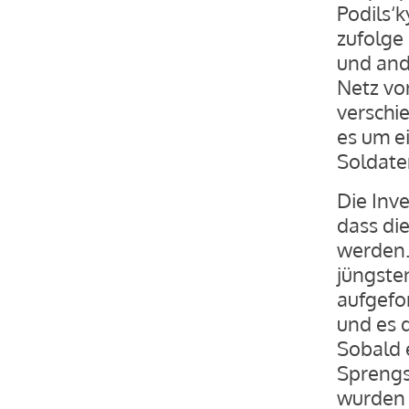
Podils‘k
zufolge 
und and
Netz vo
verschi
es um ei
Soldate
Die Inve
dass die
werden.
jüngste
aufgefo
und es 
Sobald 
Sprengs
wurden z