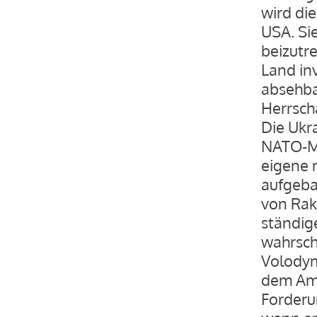
wird di
USA. Sie
beizutr
Land inv
absehba
Herrscha
Die Ukr
NATO-Mi
eigene 
aufgeba
von Rak
ständige
wahrsche
Volodym
dem Amt 
Forderu