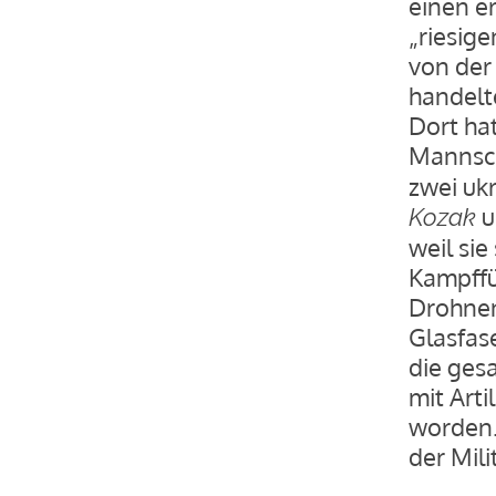
einen er
„riesig
von der 
handelt
Dort hat
Mannsch
zwei uk
u
Kozak
weil sie
Kampffü
Drohnen
Glasfas
die ges
mit Arti
worden.
der Mili