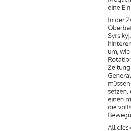
eine Ein
In der 
Oberbef
Syrs‘ky
hinteren
um, wie 
Rotatio
Zeitung
General
müssen 
setzen,
einen m
die voll
Bewegun
All die