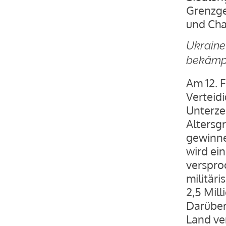
Grenzge
und Cha
Ukraine
bekämp
Am 12. F
Verteid
Unterze
Altersg
gewinnen
wird ei
verspro
militäri
2,5 Mill
Darüber 
Land ver