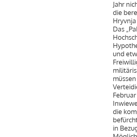
Jahr nic
die ber
Hryvnja 
Das „Pa
Hochsch
Hypothe
und etw
Freiwill
militäri
müssen 
Verteid
Februar 
Inwiewei
die kom
befürch
in Bezu
Möglich