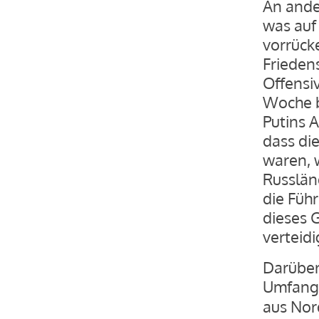
An ander
was auf
vorrück
Frieden
Offensi
Woche b
Putins A
dass di
waren, w
Russlän
die Führ
dieses 
verteidi
Darüber
Umfang 
aus Nor