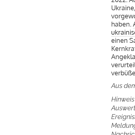
Ukraine
vorgewo
haben.
ukrainis
einen S
Kernkra
Angekla
verurtei
verbüße
Aus dem
Hinweis 
Auswert
Ereigni
Meldung
Nachric