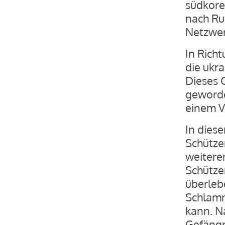
südkore
nach Ru
Netzwer
In Rich
die ukr
Dieses G
geworde
einem V
In dies
Schütze
weitere
Schütze
überleb
Schlamm
kann. N
Gefängn