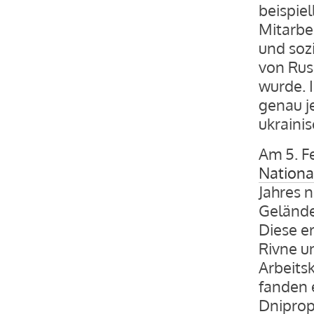
beispie
Mitarbei
und soz
von Russ
wurde. 
genau j
ukrainis
Am 5. F
National
Jahres 
Gelände
Diese e
Rivne un
Arbeitsk
fanden e
Dniprop