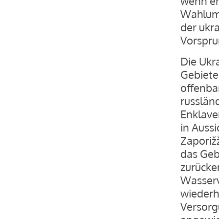
wenn er 
Wahlumf
der ukra
Vorspru
Die Ukr
Gebiete
offenba
russlän
Enklave
in Aussi
Zaporiž
das Geb
zurücke
Wasserv
wiederh
Versorg