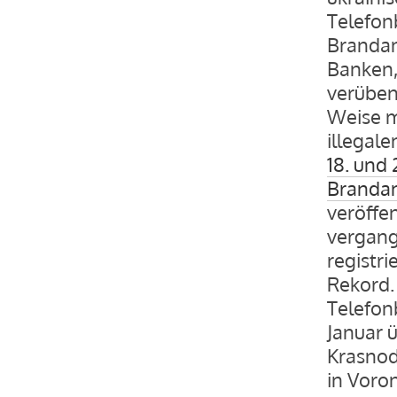
Telefon
Brandan
Banken,
verüben.
Weise m
illegal
18. und
Branda
veröffe
vergang
registri
Rekord.
Telefon
Januar ü
Krasnod
in Voron