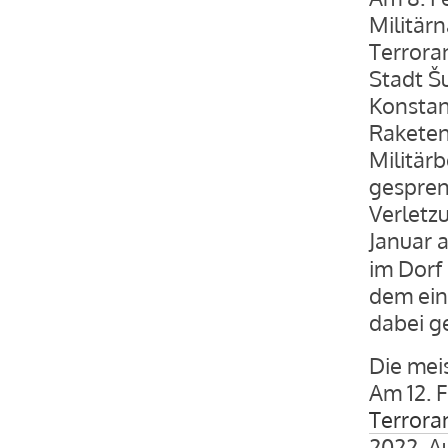
Militär
Terroran
Stadt Š
Konstan
Raketen
Militärb
gespren
Verletz
Januar 
im Dorf
dem ein
dabei g
Die mei
Am 12. 
Terrora
2022. A