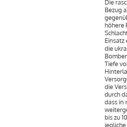
Die rasc
Bezug a
gegenüb
höhere 
Schlach
Einsatz
die ukra
Bomben 
Tiefe v
Hinterla
Versorg
die Ver
durch da
dass in 
weiterg
bis zu 1
jegliche