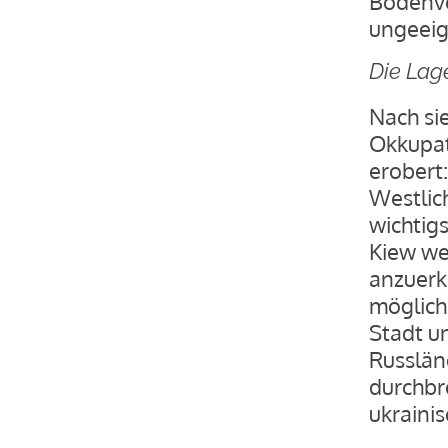
Bodenver
ungeeig
Die Lag
Nach si
Okkupat
erobert
Westlic
wichtig
Kiew wei
anzuerk
möglich
Stadt un
Russlän
durchbr
ukraini