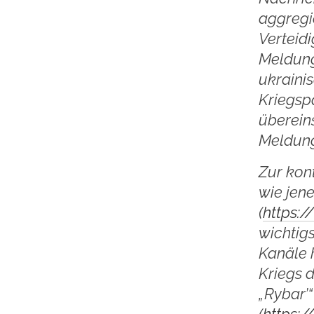
aggregie
Verteidi
Meldung
ukraini
Kriegspa
überein
Meldung
Zur kon
wie jen
(
https:
wichtig
Kanäle 
Kriegs 
„Rybar’“
(
https: