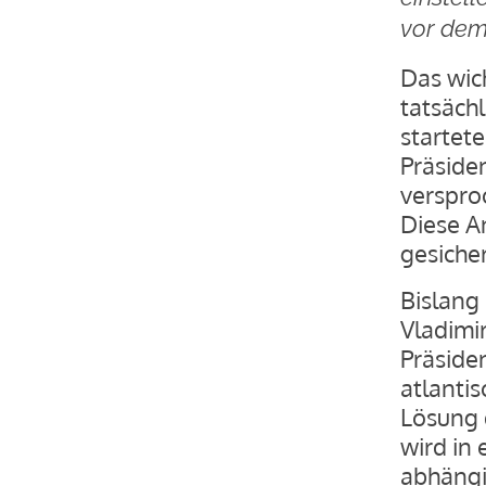
vor dem
Das wic
tatsäch
startet
Präside
verspro
Diese An
gesicher
Bislang 
Vladimir
Präside
atlanti
Lösung 
wird in 
abhängi