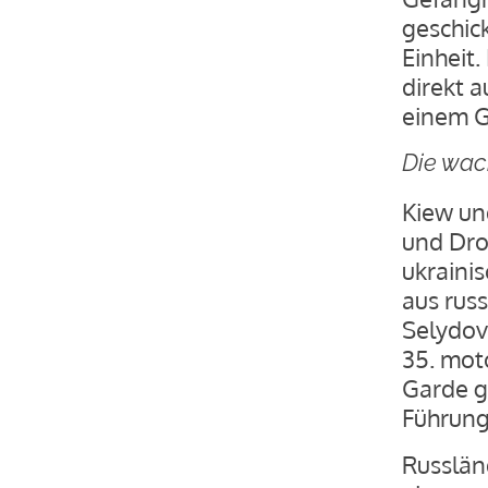
geschic
Einheit
direkt 
einem G
Die wac
Kiew un
und Dro
ukraini
aus russ
Selydov
35. mot
Garde g
Führung
Russlän