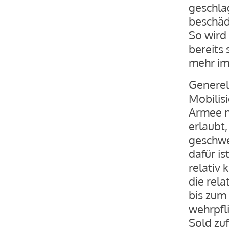
geschla
beschäd
So wird 
bereits
mehr im
Generel
Mobilis
Armee ni
erlaubt,
geschwe
dafür is
relativ 
die rela
bis zum
wehrpfli
Sold zu