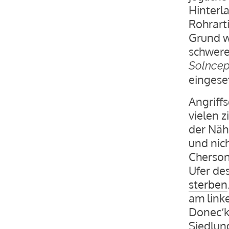
Hinterl
Rohrart
Grund w
schwere
Solnce
eingeset
Angriff
vielen z
der Näh
und nich
Cherson
Ufer de
sterben
am link
Donec‘k
Siedlun