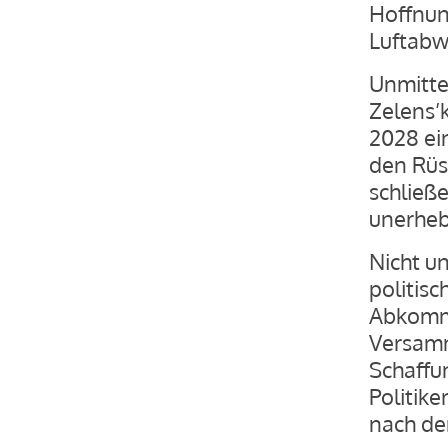
Hoffnung
Luftabw
Unmitte
Zelens’k
2028 ei
den Rüs
schließ
unerheb
Nicht u
politis
Abkomme
Versamm
Schaffu
Politik
nach de