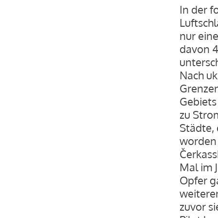
In der 
Luftschl
nur ein
davon 
untersch
Nach uk
Grenzen
Gebiets
zu Stro
Städte, 
worden 
Čerkass
Mal im J
Opfer g
weiteren
zuvor s