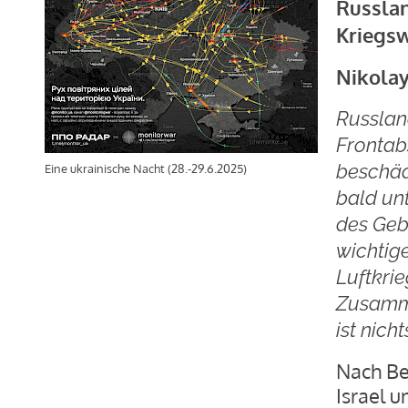
Russlan
Kriegs
Nikolay
Russlan
Frontab
beschäd
Eine ukrainische Nacht (28.-29.6.2025)
bald unt
des Gebi
wichtig
Luftkri
Zusamme
ist nich
Nach Be
Israel u