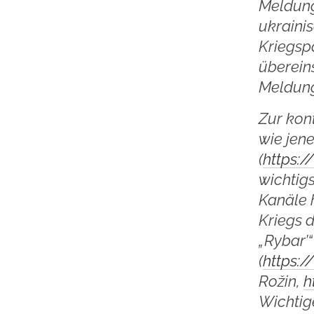
Meldung
ukraini
Kriegspa
überein
Meldung
Zur kon
wie jen
(
https:
wichtig
Kanäle 
Kriegs 
„Rybar’“
(
https:
Rožin,
h
Wichtig