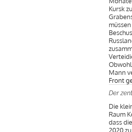
Monate,
Kursk z
Grabens
müssen 
Beschus
Russlan
zusamme
Verteid
Obwohl 
Mann ve
Front g
Der zen
Die kle
Raum Ko
dass di
2020 zu