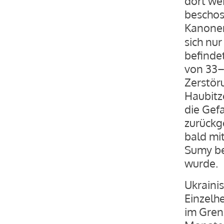
dort wei
beschos
Kanone
sich nu
befindet
von 33–
Zerstör
Haubitz
die Gef
zurückg
bald mi
Sumy be
wurde.
Ukraini
Einzelh
im Gren