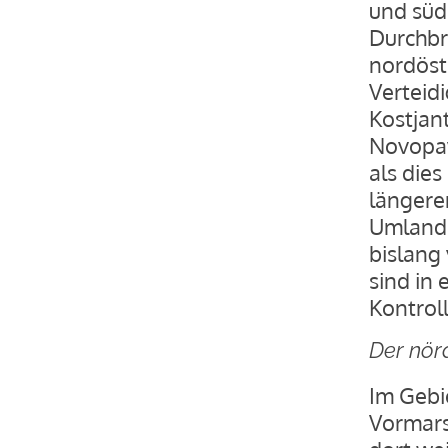
und süd
Durchbr
nordöst
Verteid
Kostjan
Novopav
als die
längere
Umland 
bislang
sind in
Kontrol
Der nör
Im Gebi
Vormars