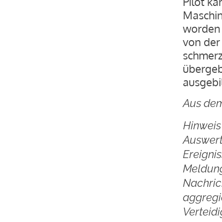
Pilot k
Maschin
worden 
von der 
schmerz
übergeb
ausgebil
Aus dem
Hinweis 
Auswert
Ereigni
Meldung
Nachric
aggregie
Verteidi