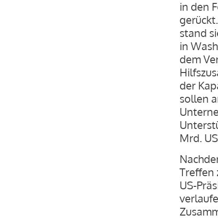
in den 
gerückt
stand si
in Wash
dem Verl
Hilfszu
der Kap
sollen 
Unterne
Unterst
Mrd. US
Nachdem
Treffen
US-Präs
verlaufe
Zusamme