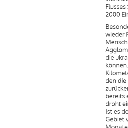
Flusses
2000 Ei
Besonde
wieder 
Mensche
Agglome
die ukr
können.
Kilomet
den die
zurücke
bereits
droht ei
Ist es 
Gebiet v
Monate, 