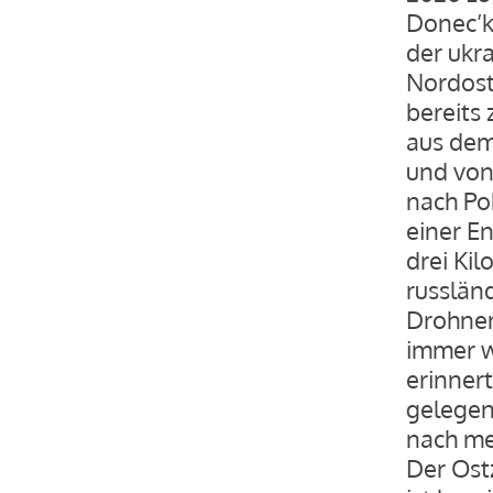
Donec’k
der ukra
Nordost
bereits
aus dem
und von
nach Pok
einer E
drei Kil
russländ
Drohnen
immer w
erinnert
gelegen
nach m
Der Ost