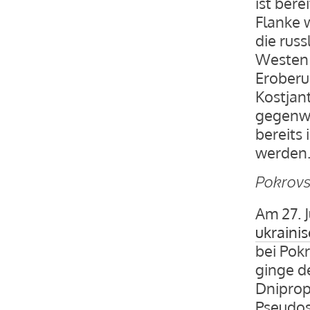
ist bere
Flanke w
die rus
Westen 
Eroberu
Kostjant
gegenwä
bereits
werden
Pokrovs
Am 27. 
ukraini
bei Pok
ginge d
Dniprop
Pseudos