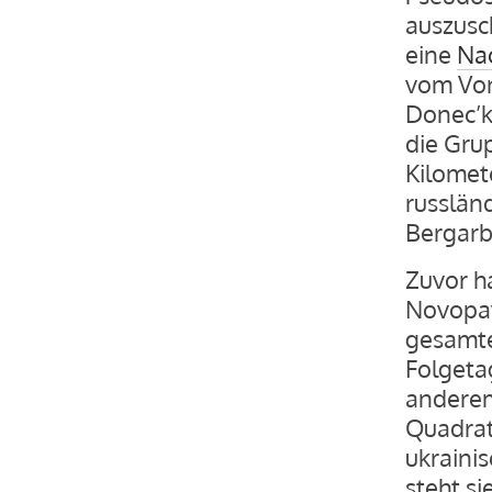
auszusc
eine
Nac
vom Vor
Donec’k
die Gru
Kilomet
russlän
Bergarb
Zuvor h
Novopav
gesamte
Folgetag
anderem
Quadrat
ukraini
steht s