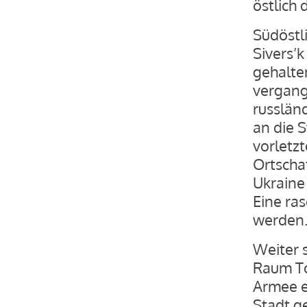
östlich
Südöstl
Sivers’k
gehalten
vergang
russlän
an die 
vorletz
Ortscha
Ukraine
Eine ra
werden
Weiter 
Raum To
Armee e
Stadt g