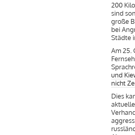
200 Kil
sind so
große B
bei Ang
Städte 
Am 25. 
Fernseha
Sprachr
und Kie
nicht Ze
Dies ka
aktuelle
Verhand
aggress
russländ