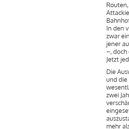
Routen,
Attacki
Bahnhof
In den 
zwar ei
jener a
–, doch 
Jetzt je
Die Aus
und die
wesentl
zwei Jah
verschär
eingese
auszust
mehr al