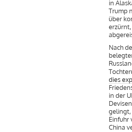
in Alas
Trump m
über ko
erzürnt
abgereis
Nach de
belegte
Russla
Tochter
dies exp
Frieden
in der U
Devisen
gelingt,
Einfuhr
China ve