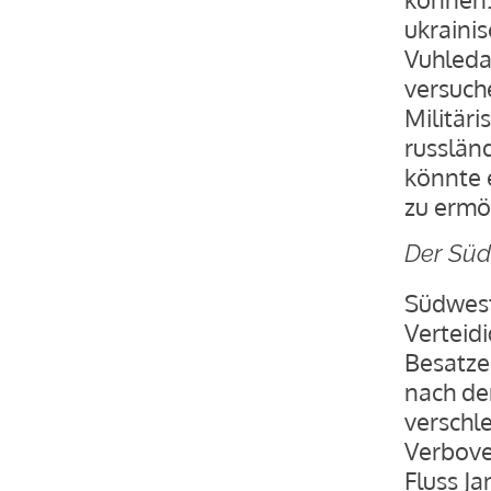
ukraini
Vuhleda
versuch
Militär
russländ
könnte 
zu ermö
Der Süd
Südwestl
Verteid
Besatze
nach de
verschle
Verbove
Fluss Ja