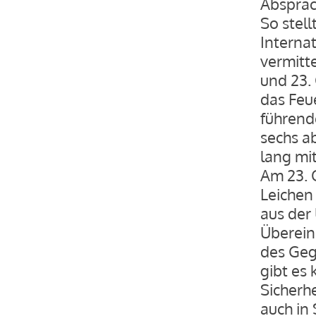
Absprac
So stell
Interna
vermitt
und 23.
das Feu
führend
sechs a
lang mi
Am 23. 
Leichen
aus der
Überein
des Geg
gibt es 
Sicherh
auch in