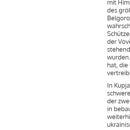
mit Him
des grö
Belgoro
wahrsche
Schütze
der Vov
stehend
wurden.
hat, di
vertreib
In Kupj
schwere
der zwei
in beba
weiterh
ukraini