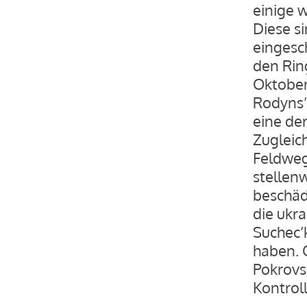
einige 
Diese si
eingesch
den Rin
Oktober
Rodyns’
eine de
Zugleic
Feldweg
stellen
beschäd
die ukr
Suchec’
haben. O
Pokrovs
Kontroll