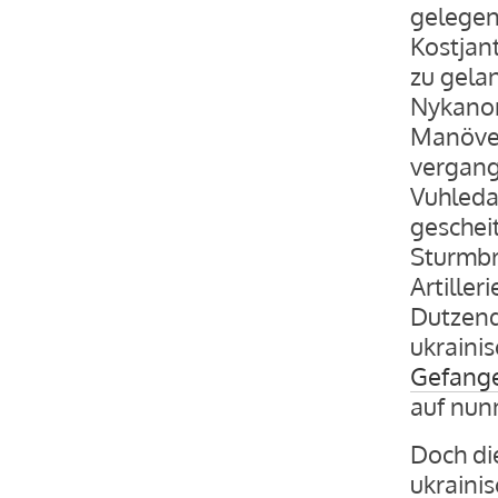
gelegen
Kostjan
zu gela
Nykanor
Manöver
vergang
Vuhledar
gescheit
Sturmbr
Artiller
Dutzend
ukrainis
Gefang
auf nun
Doch die
ukraini