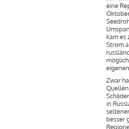
eine Rep
Oktober
Seedroh
Umspann
kam es 
Strom a
russlän
möglich
eigenen
Zwar ha
Quellen 
Schäden
in Russl
seltene
besser 
Regione