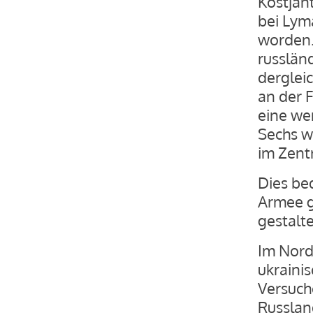
Kostjan
bei Lym
worden.
russlän
derglei
an der 
eine wen
Sechs w
im Zent
Dies bed
Armee g
gestalte
Im Nord
ukraini
Versuch
Russland