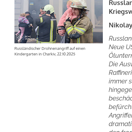
Russlan
Kriegs
Nikolay
Russlan
Neue US
Russländischer Drohnenangriff auf einen
Ölunter
Kindergarten in Charkiv, 22.10.2025
Die Aus
Raffiner
immer s
hingegen
beschäd
befürch
Angriffe
dramatis