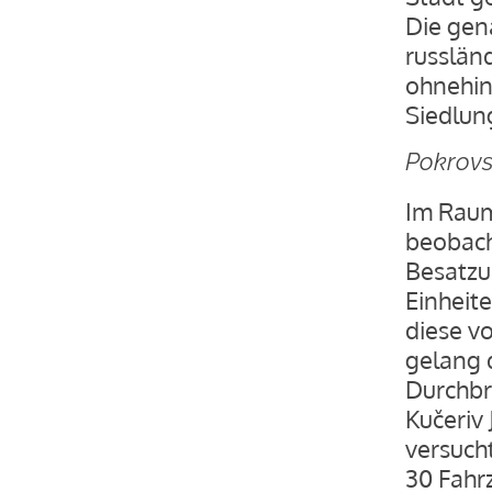
Die gena
russlän
ohnehin
Siedlun
Pokrovs
Im Raum
beobach
Besatzu
Einheite
diese v
gelang 
Durchbr
Kučeriv 
versuch
30 Fahr