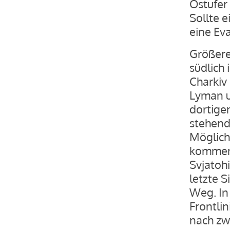
Ostufer
Sollte e
eine Ev
Größere
südlich
Charkiv
Lyman u
dortige
stehend
Möglich
kommend
Svjatoh
letzte 
Weg. In
Frontlin
nach zw