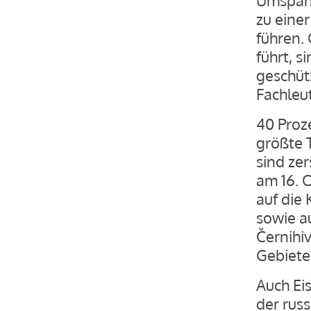
zu eine
führen. 
führt, 
geschüt
Fachleu
40 Proz
größte T
sind ze
am 16. 
auf die 
sowie a
Černihi
Gebiete
Auch Ei
der rus