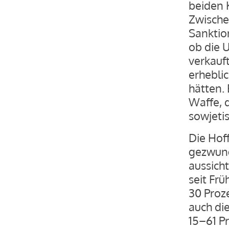
beiden K
Zwische
Sanktio
ob die 
verkauft
erhebli
hätten. 
Waffe, 
sowjeti
Die Hoff
gezwung
aussicht
seit Frü
30 Proz
auch di
15–61 Pr