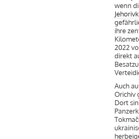
wenn di
Jehoriv
gefährl
ihre ze
Kilomete
2022 vo
direkt a
Besatzu
Verteidi
Auch au
Orichiv 
Dort si
Panzerk
Tokmačk
ukraini
herbeige