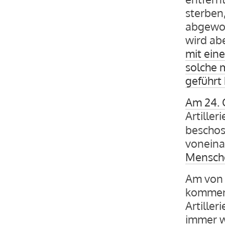
sterben
abgewor
wird ab
mit ein
solche 
geführt
Am 24. 
Artille
beschos
voneina
Mensche
Am von 
kommen 
Artille
immer w