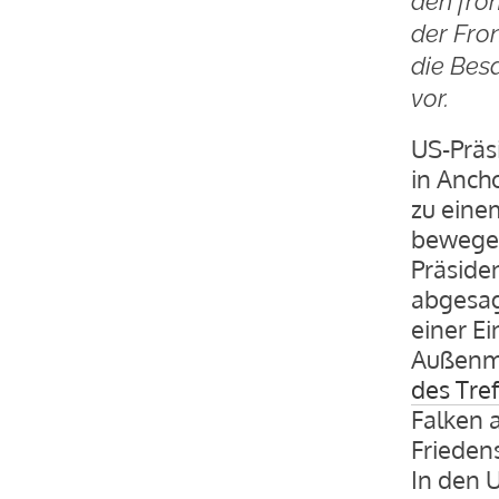
den fro
der Fron
die Bes
vor.
US-Präs
in Anch
zu einem
bewegen
Präside
abgesagt
einer Ei
Außenmi
des Tre
Falken 
Frieden
In den 