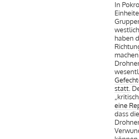
In Pokro
Einheite
Gruppen
westlic
haben d
Richtun
machen 
Drohnene
wesentl
Gefecht
statt.
De
„kritisc
eine Re
dass di
Drohnen
Verwund
können. 