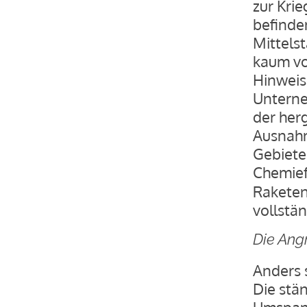
zur Kri
befinden
Mittels
kaum vo
Hinweis
Unterne
der her
Ausnahm
Gebiete
Chemief
Raketen
vollstän
Die Ang
Anders s
Die stä
Umspann