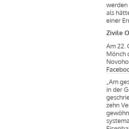
werden 
als hät
einer E
Zivile 
Am 22. 
Mönch d
Novohor
Faceboo
„Am ges
in der 
geschri
zehn Ve
gewöhnt
systema
Eisenbah