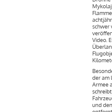
Mykolaji
Flammen
achtjähr
schwer v
veröffe
Video. E
Überlan
Flugobj
Kilomete
Besonde
der am 
Armee a
schreib
Fahrzeug
und den
entfernt