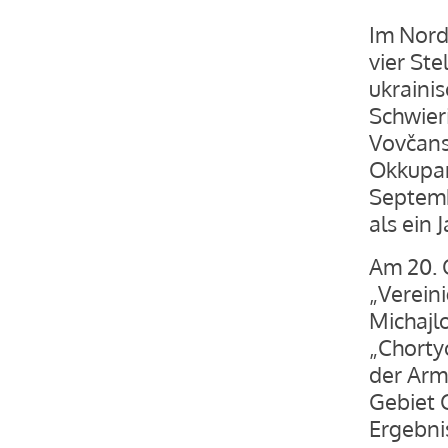
Im Nord
vier Ste
ukrainis
Schwier
Vovčans’
Okkupan
Septemb
als ein 
Am 20. 
„Verein
Michajl
„Chorty
der Arm
Gebiet C
Ergebni