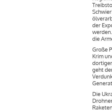
Treibsto
Schwier
ölverarb
der Expo
werden.
die Arm
Große P
Krim un
dortige
geht de
Verdunk
Generat
Die Ukr
Drohnen
Raketen