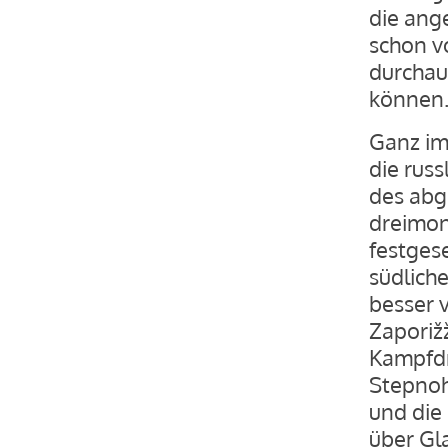
die ang
schon v
durchau
können
Ganz im
die rus
des abg
dreimon
festges
südlich
besser v
Zaporižž
Kampfdr
Stepnohi
und die 
über Gl