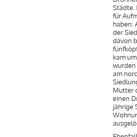
Städte. 
für Auf
haben:
der Sied
davon b
fünfköpf
kam ums
wurden 
am nord
Siedlun
Mutter 
einen D
jährige 
Wohnung
ausgelös
Ebenfal