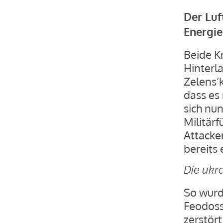
Der Luf
Energie
Beide Kr
Hinterl
Zelens’
dass es 
sich nu
Militär
Attacke
bereits
Die ukra
So wurd
Feodoss
zerstör