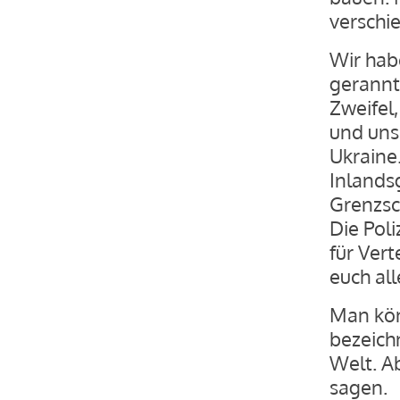
verschi
Wir hab
gerannt
Zweifel
und unse
Ukraine
Inlands
Grenzsch
Die Poli
für Vert
euch all
Man könn
bezeichn
Welt. Ab
sagen.