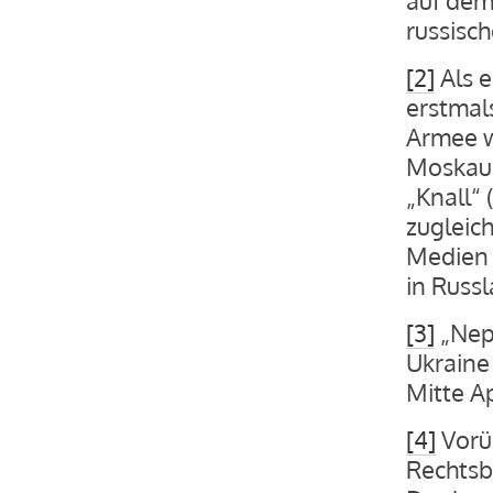
russisch
[2]
Als 
erstmals
Armee w
Moskaue
„Knall“
zugleic
Medien 
in Russ
[3]
„Nept
Ukraine
Mitte Ap
[4]
Vorüb
Rechtsbe