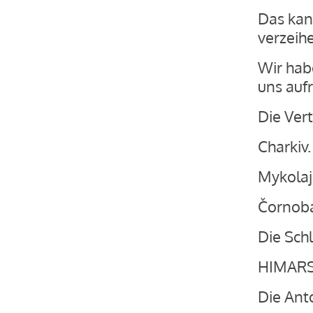
Das kan
verzeih
Wir hab
uns aufr
Die Ver
Charkiv.
Mykolaji
Čornoba
Die Sch
HIMARS
Die Ant