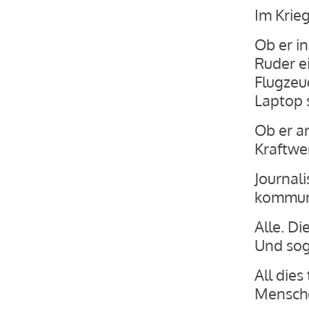
Im Krieg
Ob er i
Ruder e
Flugzeu
Laptop s
Ob er a
Kraftwer
Journal
kommuna
Alle. Di
Und soga
All dies
Mensche