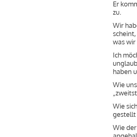
Er komm
zu.
Wir habe
scheint
was wir
Ich möch
unglaubl
haben u
Wie uns
„zweits
Wie sic
gestellt
Wie der
angehal