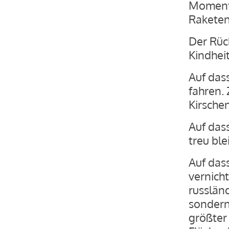
Momente
Raketen 
Der Rüc
Kindheit
Auf das
fahren.
Kirsche
Auf das
treu ble
Auf dass
vernich
russlän
sondern
größter