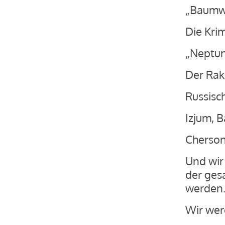
„Baumwo
Die Kri
„Neptun
Der Rak
Russisch
Izjum, B
Cherson
Und wir
der ges
werden
Wir wer