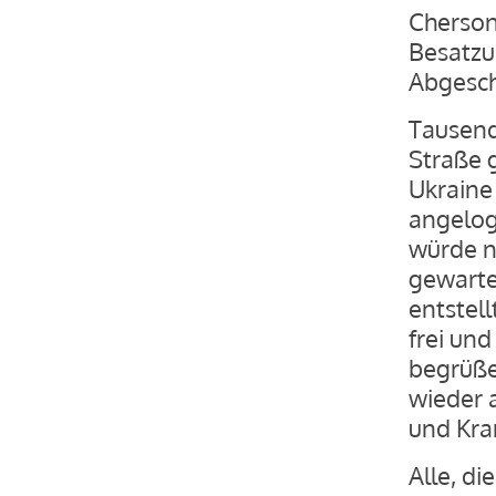
Cherson!
Besatzu
Abgesch
Tausend
Straße 
Ukraine
angelog
würde n
gewarte
entstell
frei un
begrüße
wieder 
und Kra
Alle, di