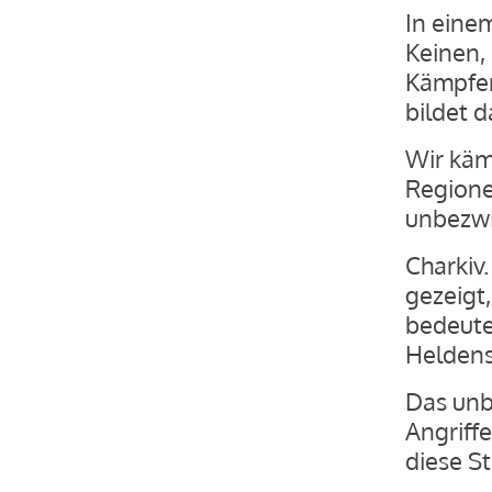
In einem
Keinen, 
Kämpfer.
bildet 
Wir käm
Regione
unbezwi
Charkiv
gezeigt
bedeutet
Heldens
Das unb
Angriffe
diese St