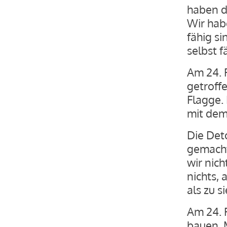
haben de
Wir hab
fähig s
selbst f
Am 24. 
getroff
Flagge.
mit dem
Die Det
gemacht
wir nich
nichts, 
als zu s
Am 24. 
bauen. 