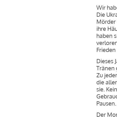
Wir hab
Die Ukr
Mörder 
ihre Hä
haben s
verlore
Frieden 
Dieses J
Tränen 
Zu jede
die alle
sie. Ke
Gebrauc
Pausen.
Der Mor