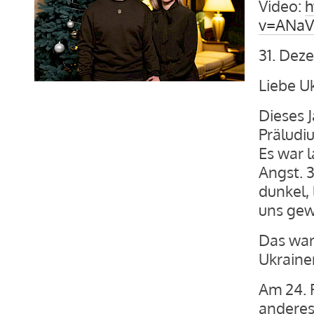
Video:
h
v=ANaV
31. Dez
Liebe Uk
Dieses 
Präludiu
Es war 
Angst. 
dunkel, 
uns gew
Das war 
Ukrainer
Am 24. F
anderes