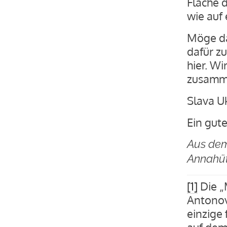
Fläche 
wie auf 
Möge das
dafür zu
hier. Wir
zusamme
Slava Uk
Ein gute
Aus dem
Annahü
[1]
Die „
Antonov
einzige
auf dem