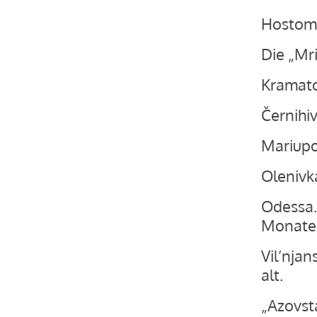
Hostomel
Die „Mri
Kramator
Černihiv
Mariupol
Olenivk
Odessa.
Monate 
Vil’njan
alt.
„Azovsta