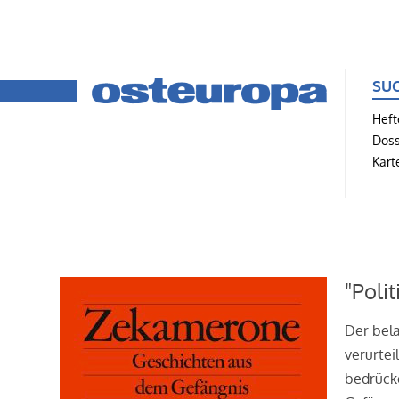
SU
Heft
Doss
Kart
"Poli
Der bela
verurtei
bedrück