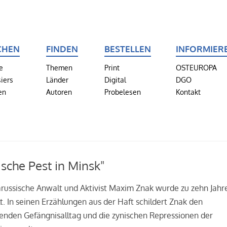
CHEN
FINDEN
BESTELLEN
INFORMIER
e
Themen
Print
OSTEUROPA
iers
Länder
Digital
DGO
en
Autoren
Probelesen
Kontakt
tische Pest in Minsk"
russische Anwalt und Aktivist Maxim Znak wurde zu zehn Jahr
lt. In seinen Erzählungen aus der Haft schildert Znak den
enden Gefängnisalltag und die zynischen Repressionen der