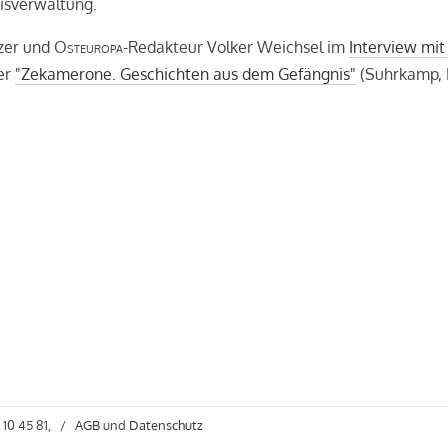
isverwaltung.
zer und
Osteuropa
-Redakteur Volker Weichsel im
Interview mit
er
"Zekamerone. Geschichten aus dem Gefängnis"
(Suhrkamp, 
 10 45 81,
/
AGB
und
Datenschutz