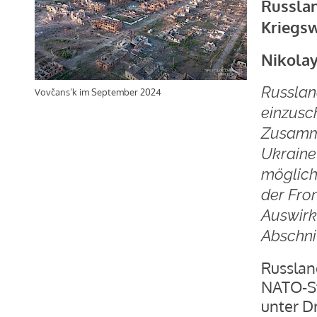
Russlan
Kriegs
Nikolay
Russlan
Vovčans’k im September 2024
einzusch
Zusamme
Ukraine
möglich
der Fron
Auswirk
Abschni
Russlan
NATO-St
unter D