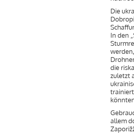
Die ukr
Dobropil
Schaffun
In den 
Sturmre
werden,
Drohnene
die risk
zuletzt 
ukraini
trainie
könnten
Gebrauc
allem d
Zaporiž