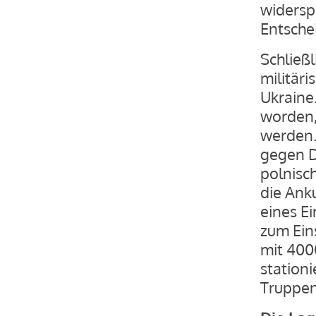
widerspr
Entschei
Schließl
militär
Ukraine.
worden,
werden.
gegen D
polnisc
die Anku
eines E
zum Ein
mit 400
station
Truppen