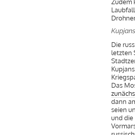
Zudem k
Laubfal
Drohnen
Kupjans
Die rus
letzten
Stadtze
Kupjans’
Kriegspa
Das Mos
zunächs
dann am
seien u
und die
Vormars
russisc