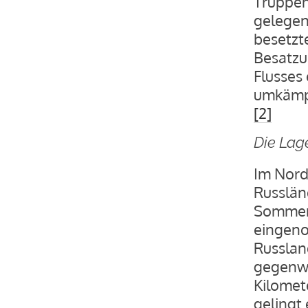
Truppen
gelegen
besetzt
Besatzu
Flusses
umkämpf
[2]
Die Lag
Im Nord
Russlän
Sommer 
eingeno
Russland
gegenwä
Kilomet
gelingt 