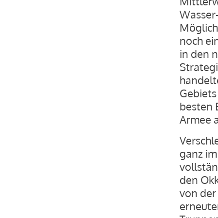
Mittler
Wasser-
Möglich
noch ein
in den 
Strateg
handelt
Gebiets 
besten 
Armee a
Verschle
ganz im
vollstä
den Ok
von der
erneute