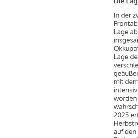
Die Lag
In der 
Frontab
Lage ab
insgesa
Okkupat
Lage de
verschle
geäußer
mit dem
intensi
worden s
wahrsche
2025 er
Herbstr
auf den