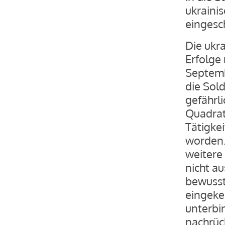
ukrainis
eingesc
Die ukr
Erfolge 
Septemb
die Sold
gefährl
Quadratk
Tätigke
worden.
weitere
nicht a
bewusst
eingeke
unterbi
nachrüc