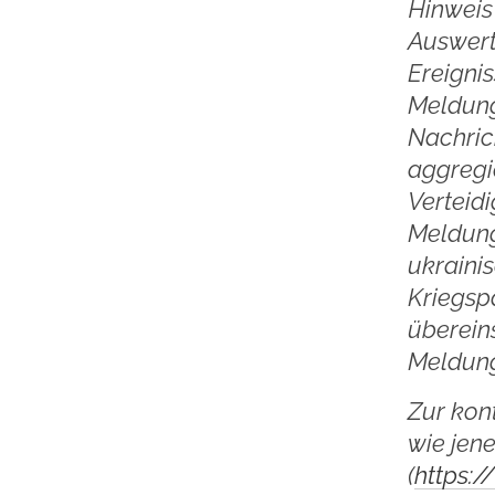
Hinweis 
Auswert
Ereigni
Meldung
Nachric
aggregie
Verteidi
Meldung
ukraini
Kriegspa
überein
Meldung
Zur kon
wie jen
(
https: