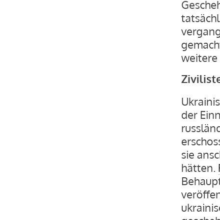
Gescheh
tatsäch
vergan
gemacht
weitere
Zivilis
Ukraini
der Ein
russlän
erschos
sie ans
hätten.
Behauptu
veröffen
ukraini