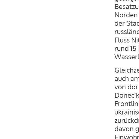
Besatzu
Norden 
der Sta
russlän
Fluss N
rund 15 
Wasserl
Gleichz
auch am
von dort
Donec’k 
Frontlin
ukraini
zurückd
davon g
Einwohn