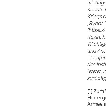
wichtig
Kanäle 
Kriegs 
„Rybar’“
(
https:
Rožin,
h
Wichtig
und Ana
Ebenfal
des Inst
(
www.un
zurückgr
[1]
Zum 
Hinterg
Armee im