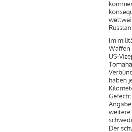
kommen.
konsequ
weltwei
Russlan
Im milit
Waffen 
US-Vize
Tomahaw
Verbünd
haben j
Kilomet
Gefecht
Angaben
weitere
schwedi
Der sch