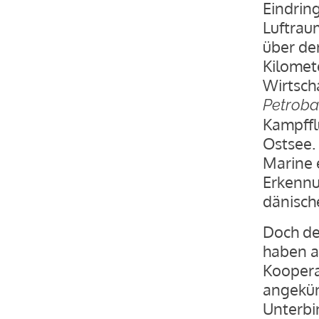
Eindrin
Luftrau
über de
Kilomet
Wirtsch
Petroba
Kampffl
Ostsee. 
Marine 
Erkennu
dänisch
Doch de
haben a
Kooperat
angekün
Unterbi