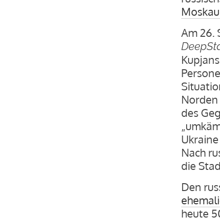
Moskaue
Am 26. 
DeepSt
Kupjans
Persone
Situati
Norden d
des Geg
„umkämpf
Ukraine
Nach ru
die Stad
Den rus
ehemali
heute 5