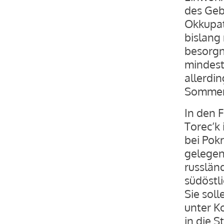
des Geb
Okkupat
bislang
besorgn
mindeste
allerdin
Sommer 
In den F
Torec’k 
bei Pokr
gelegen
russlän
südöstli
Sie sol
unter K
in die S