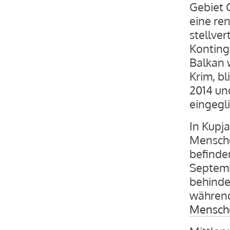
Gebiet C
eine re
stellve
Konting
Balkan 
Krim, bl
2014 un
eingegli
In Kupj
Mensche
befinde
Septemb
behinde
währen
Mensch