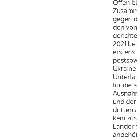
Offen b
Zusamme
gegen d
den von
gericht
2021 be
erstens
postsow
Ukraine 
Unterla
für die
Ausnahm
und der
drittens
kein zu
Länder 
angehör