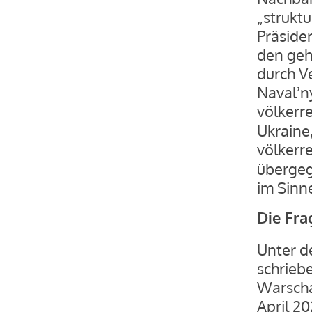
„strukt
Präside
den geh
durch Ve
Navalʼn
völkerr
Ukraine,
völkerr
übergeg
im Sinne
Die Fra
Unter d
schrieb
Warscha
April 20