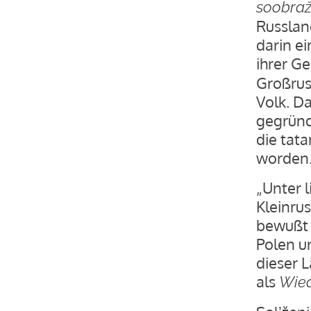
soobraž
Russlan
darin ei
ihrer Ge
Großrus
Volk. D
gegründe
die tat
worden. 
„Unter 
Kleinru
bewußt 
Polen u
dieser 
als
Wied