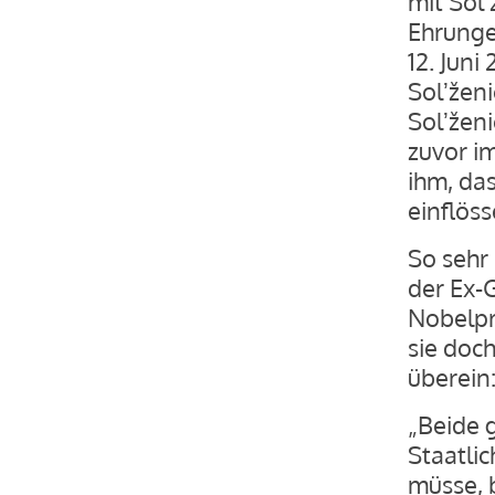
mit Sol
Ehrunge
12. Juni
Solʼženi
Solʼženi
zuvor i
ihm, das
einflöss
So sehr
der Ex-G
Nobelpr
sie doc
überein
„Beide g
Staatlic
müsse, b