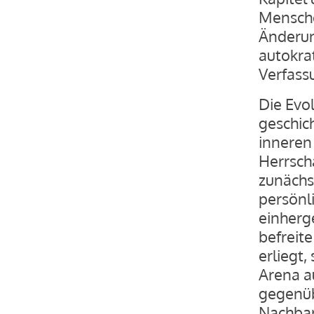
Mensche
Änderun
autokra
Verfass
Die Evo
geschic
inneren
Herrsch
zunächst
persönl
einherg
befreit
erliegt,
Arena a
gegenüb
Nachbar