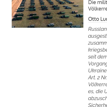
Die mili
Völkerr
Otto Lu
Russlan
ausgest
zusamme
kriegsbe
seit de
Vorgang 
Ukraine
Art. 2 N
Völkerr
es, die
abzusch
Sicherh