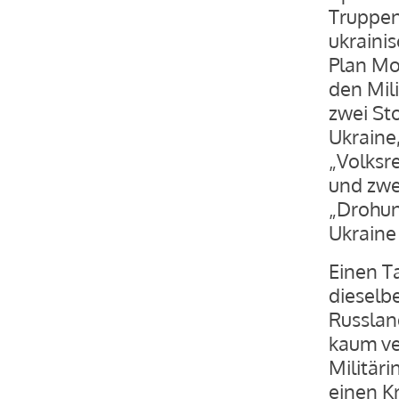
Truppen
ukraini
Plan Mo
den Mil
zwei St
Ukraine,
„Volksr
und zwe
„Drohung
Ukraine
Einen T
dieselb
Russlan
kaum ve
Militär
einen Kr