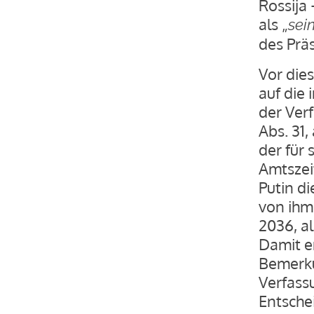
Rossija
als „
sei
des Prä
Vor dies
auf die
der Verf
Abs. 31,
der für
Amtszei
Putin d
von ihm 
2036, al
Damit en
Bemerku
Verfass
Entsche