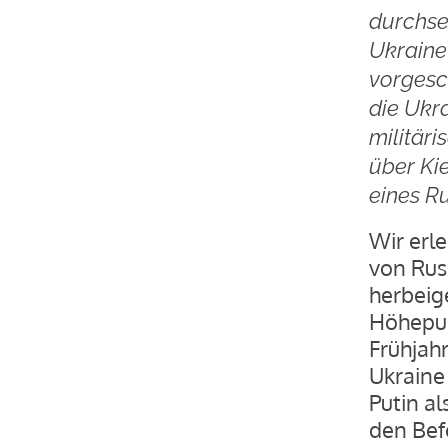
durchse
Ukraine
vorgesc
die Ukra
militär
über Ki
eines R
Wir erl
von Russ
herbeige
Höhepun
Frühjah
Ukraine
Putin a
den Bef