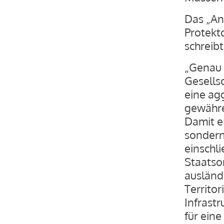
Das „An
Protekto
schreibt
„Genau d
Gesellsc
eine ag
gewähren
Damit ei
sondern
einschl
Staatso
ausländ
Territo
Infrastr
für eine