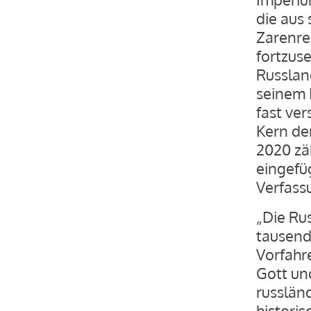
die aus 
Zarenre
fortzuse
Russland
seinem 
fast ve
Kern de
2020 zäh
eingefüg
Verfassu
„Die Ru
tausend
Vorfahr
Gott und
russländ
historis