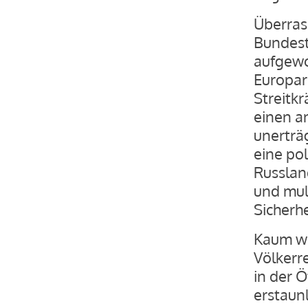
Überras
Bundest
aufgewo
Europar
Streitkr
einen an
unerträg
eine po
Russlan
und mul
Sicherh
Kaum we
Völkerr
in der Ö
erstaunl