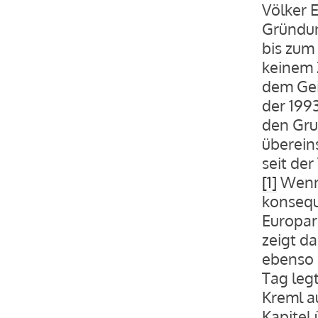
Völker 
Gründun
bis zum 
keinem 
dem Gei
der 199
den Gru
überein
seit der
[1]
Wenn 
konsequ
Europar
zeigt da
ebenso 
Tag legt
Kreml a
Kapitel