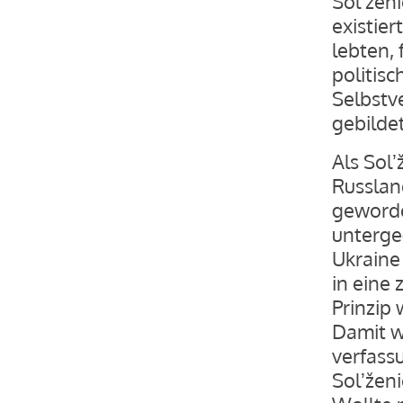
Solʼžen
existier
lebten,
politisc
Selbstv
gebilde
Als Solʼ
Russlan
geworde
unterge
Ukraine 
in eine 
Prinzip
Damit w
verfass
Solʼženi