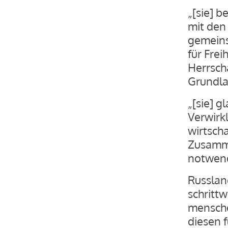
„[sie] b
mit den 
gemeins
für Frei
Herrscha
Grundla
„[sie] g
Verwirk
wirtscha
Zusamme
notwend
Russlan
schritt
mensche
diesen 