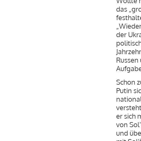
Wollte 
das „gr
festhal
„Wieder
der Ukr
politis
Jahrzehn
Russen u
Aufgabe 
Schon z
Putin si
nationa
versteht
er sich 
von Solʼ
und übe