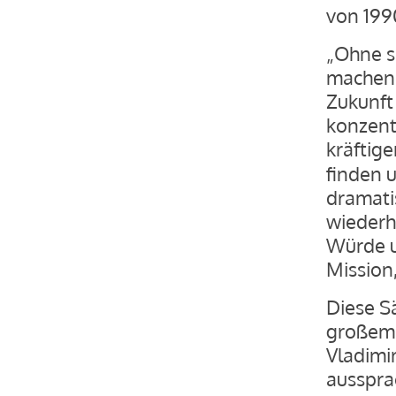
von 199
„Ohne s
machen,
Zukunft
konzent
kräftig
finden 
dramati
wiederh
Würde u
Mission,
Diese S
großem 
Vladimir
ausspra