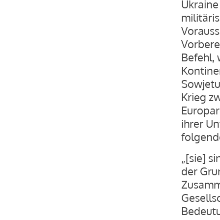
Ukraine 
militäri
Vorauss
Vorbere
Befehl, 
Kontine
Sowjetu
Krieg z
Europar
ihrer Un
folgend
„[sie] s
der Gru
Zusamme
Gesellsc
Bedeutu