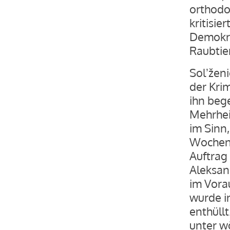
orthodox
kritisi
Demokra
Raubtie
Solʼžen
der Krim
ihn bege
Mehrhei
im Sinn,
Wochen 
Auftrag 
Aleksan
im Vora
wurde i
enthüllt
unter w