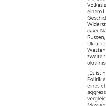
Volkes 
einem L
Geschich
Widerst
Nat
einer
Russen,
Ukraine
Westens
zweiten 
ukraini
„Es ist 
Politik
eines et
aggressi
vergleic
Massenv