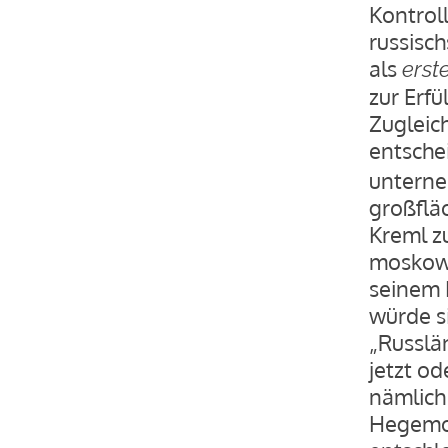
Kontrol
russisc
als
erst
zur Erf
Zugleich
entsche
unterneh
großflä
Kreml z
moskowi
seinem 
würde si
„Russlä
jetzt od
nämlich
Hegemon