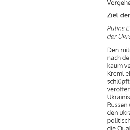
Vorgehen
Ziel de
Putins E
der Ukr
Den mili
nach de
kaum ve
Kreml e
schlüpft
veröffen
Ukrainis
Russen 
den ukra
politis
die Qua