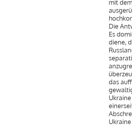
mit dem
ausgerü
hochkom
Die Ant
Es domi
diene, 
Russlan
separat
anzugre
überzeug
das auff
gewalti
Ukraine
einerse
Abschre
Ukraine