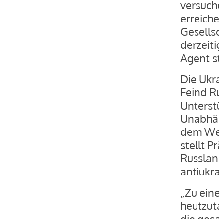
versuch
erreich
Gesells
derzeiti
Agent st
Die Ukr
Feind R
Unterst
Unabhän
dem Wes
stellt P
Russlan
antiukr
„Zu ein
heutzut
die gesa