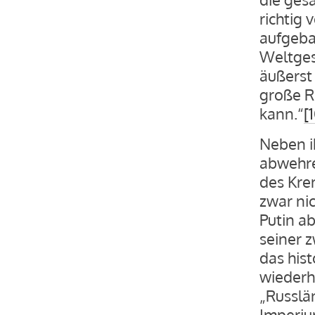
richtig 
aufgeba
Weltges
äußerst
große R
kann.“
[
Neben i
abwehre
des Krem
zwar nic
Putin ab
seiner 
das hist
wiederhe
„Russlä
Imperiu