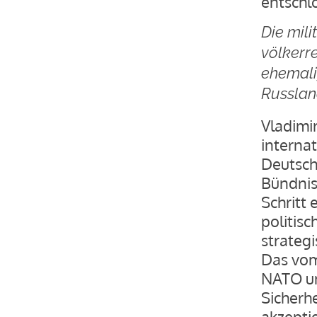
entschl
Die mil
völkerr
ehemali
Russlan
Vladimir
interna
Deutsch
Bündnis 
Schritt
politis
strateg
Das vom
NATO un
Sicherh
akzepti