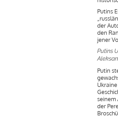
Putins E
„russlä
der Aut
den Ran
jener Vo
Putins 
Aleksan
Putin st
gewachs
Ukraine 
Geschic
seinem 
der Pere
Brosch