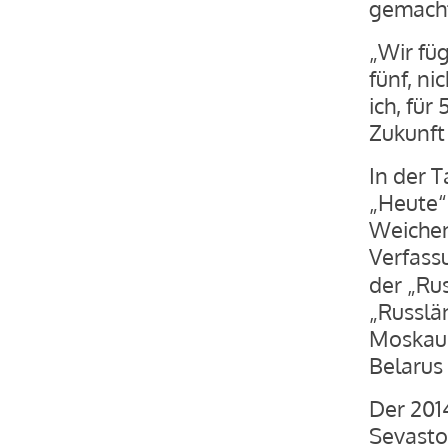
gemacht
„Wir füg
fünf, ni
ich, für
Zukunft 
In der T
„Heute“
Weichen 
Verfas
der „Ru
„Russlä
Moskaus
Belarus 
Der 201
Sevastop