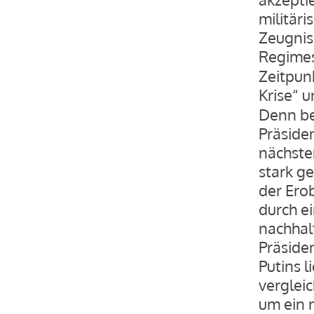
militär
Zeugnis 
Regimes
Zeitpun
Krise“ 
Denn be
Präsiden
nächste
stark g
der Ero
durch e
nachhal
Präside
Putins l
vergleic
um ein 