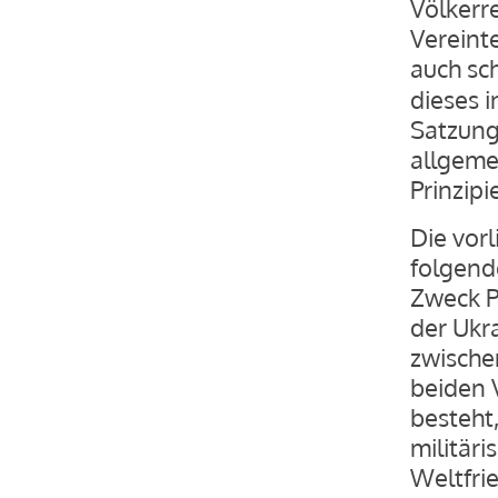
Völkerre
Vereint
auch sc
dieses i
Satzung
allgeme
Prinzipi
Die vor
folgend
Zweck Pr
der Ukr
zwische
beiden 
besteht
militäri
Weltfri