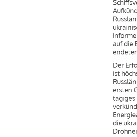
Schiffs
Aufkünd
Russlan
ukraini
informe
auf die 
endeten
Der Erfo
ist höch
Russlän
ersten 
tägiges
verkünd
Energiea
die ukra
Drohnen 