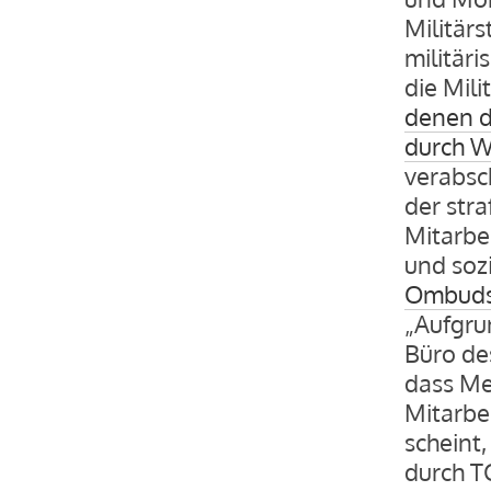
Militärs
militäri
die Mil
denen d
durch W
verabsch
der stra
Mitarbe
und soz
Ombudsm
„Aufgru
Büro de
dass Me
Mitarbei
scheint
durch T