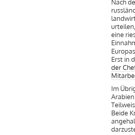
Nach de
russlän
landwir
urteilen
eine rie
Einnah
Europas
Erst in
der Che
Mitarbei
Im Übrig
Arabien
Teilwei
Beide K
angehal
darzust