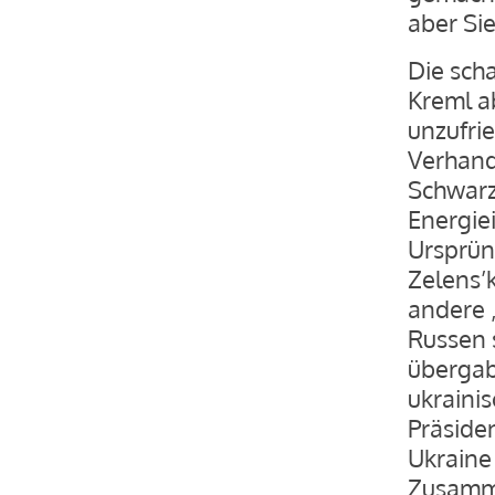
aber Sie
Die sch
Kreml ab
unzufri
Verhand
Schwarz
Energie
Ursprüng
Zelens’k
andere „
Russen 
übergab
ukrainis
Präsiden
Ukraine 
Zusamme