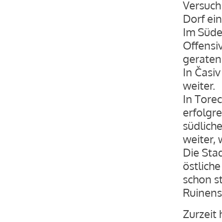
Versuch
Dorf ein
Im Süden
Offensiv
geraten
In Časi
weiter.
In Tore
erfolgr
südlich
weiter,
Die Stad
östliche
schon st
Ruinens
Zurzeit 