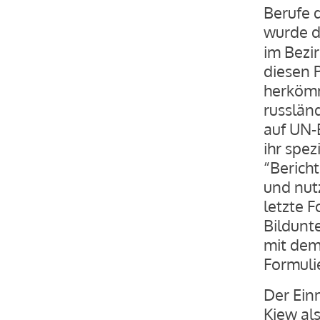
Berufe d
wurde 
im Bezir
diesen 
herkömml
russlän
auf UN-
ihr spez
“Bericht
und nut
letzte F
Bildunte
mit dem
Formuli
Der Ein
Kiew als