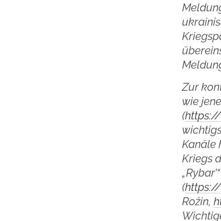
Meldung
ukraini
Kriegspa
überein
Meldung
Zur kon
wie jen
(
https:
wichtig
Kanäle 
Kriegs 
„Rybar’“
(
https:
Rožin,
h
Wichtig