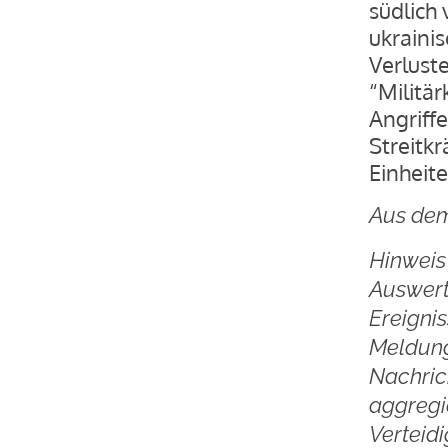
südlich
ukraini
Verlust
“Militä
Angriffe
Streitk
Einheite
Aus dem
Hinweis 
Auswert
Ereigni
Meldung
Nachric
aggregie
Verteidi