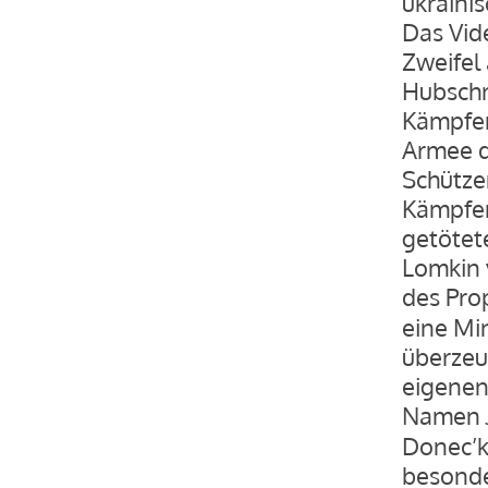
ukraini
Das Vide
Zweifel
Hubschr
Kämpfer
Armee d
Schütze
Kämpfer
getötet
Lomkin 
des Pr
eine Min
überzeu
eigenen
Namen
Donec’k
besonde