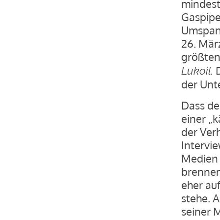
mindest
Gaspipe
Umspann
26. Mär
größten
D
Lukoil.
der Unt
Dass de
einer „
der Ver
Intervi
Medien 
brennen
eher auf
stehe. 
seiner 