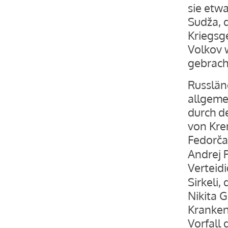
sie etwa
Sudža, d
Kriegsg
Volkov 
gebrach
Russlän
allgeme
durch d
von Kre
Fedorča
Andrej 
Verteid
Sirkeli
Nikita 
Kranken
Vorfall