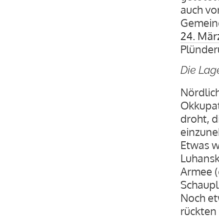
auch vo
Gemeind
24. Mär
Plünder
Die Lag
Nördlic
Okkupat
droht, 
einzun
Etwas we
Luhansk,
Armee (
Schaupl
Noch et
rückten