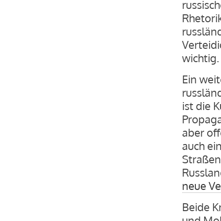
russisc
Rhetorik
russlän
Verteid
wichtig.
Ein weit
russlän
ist die
Propaga
aber off
auch ein
Straßen
Russlan
neue Ve
Beide K
und Mob