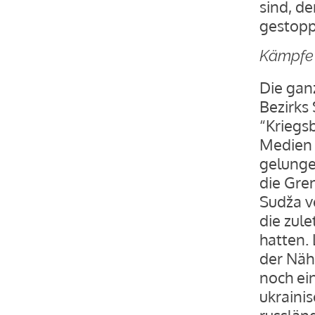
sind, de
gestopp
Kämpfe 
Die gan
Bezirks
“Kriegsb
Medien 
gelunge
die Gren
Sudža ve
die zule
hatten.
der Näh
noch ei
ukrainis
russlän