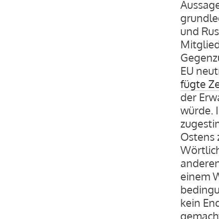
Aussage
grundleg
und Rus
Mitglied
Gegenzu
EU neut
fügte Ze
der Erw
würde. 
zugesti
Ostens z
Wörtlich
anderen
einem Wa
bedingun
kein End
gemacht,