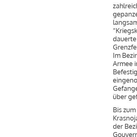
zahlrei
gepanze
langsam
“Kriegs
dauerte 
Grenzfe
Im Bezir
Armee i
Befesti
eingeno
Gefange
über ge
Bis zum 
Krasnoja
der Bez
Gouvern