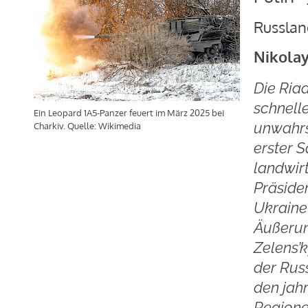
Russlan
Nikolay
Die Ria
schnell
Ein Leopard 1A5-Panzer feuert im März 2025 bei
unwahrs
Charkiv. Quelle: Wikimedia
erster S
landwir
Präside
Ukraine
Äußerun
Zelens’
der Rus
den jah
Regione