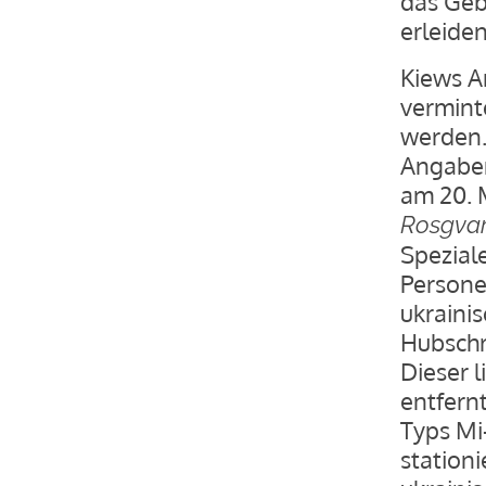
das Geb
erleiden
Kiews A
vermint
werden.
Angaben
am 20. 
Rosgvar
Speziale
Persone
ukraini
Hubschr
Dieser 
entfern
Typs Mi
station