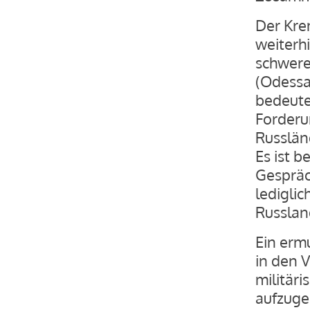
Der Krem
weiterhi
schwere
(Odessa
bedeute
Forderu
Russlän
Es ist 
Gespräc
lediglic
Russlan
Ein ermu
in den 
militär
aufzuge