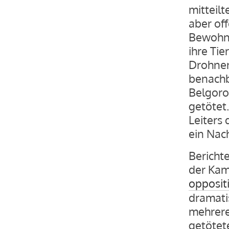
mitteil
aber off
Bewohne
ihre Tie
Drohnen
benachb
Belgoro
getötet
Leiters 
ein Nac
Bericht
der Kam
opposit
dramati
mehrere
getötet