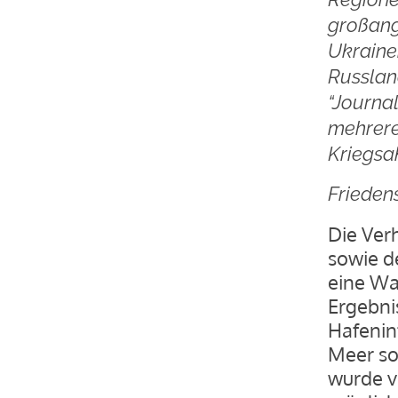
großang
Ukrainer
Russlan
“Journa
mehrere 
Kriegsa
Frieden
Die Ver
sowie d
eine Wa
Ergebni
Hafeninf
Meer so
wurde v