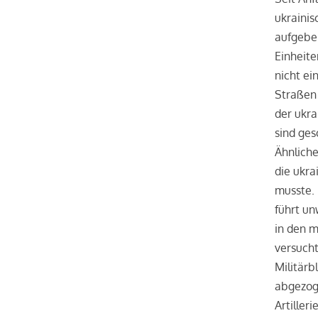
ukraini
aufgebe
Einheite
nicht ei
Straßen
der ukra
sind ges
Ähnliche
die ukr
musste. 
führt un
in den m
versucht
Militärb
abgezoge
Artiller