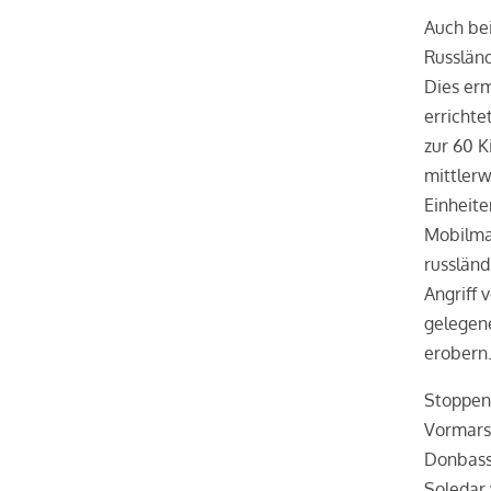
Auch bei
Russländ
Dies er
errichte
zur 60 K
mittler
Einheite
Mobilmac
russländ
Angriff
gelegene
erobern
Stoppen 
Vormars
Donbass
Soledar