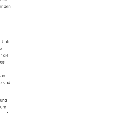
er den
. Unter
ie
r die
uss
son
e sind
 und
, um