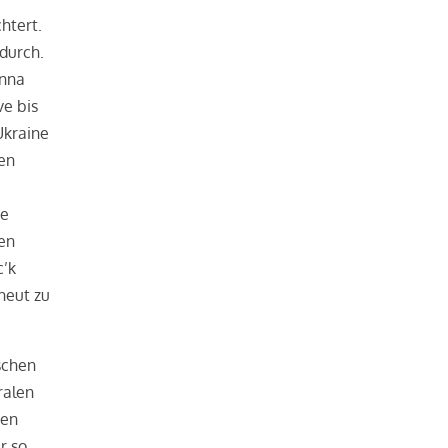
htert.
durch.
inna
ve bis
Ukraine
en
ie
en
c’k
neut zu
schen
ralen
nen
r so