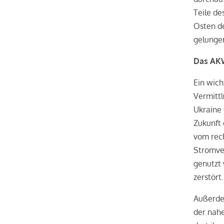
Teile de
Osten de
gelungen
Das AKW
Ein wic
Vermittl
Ukraine 
Zukunft 
vom rech
Stromver
genutzt
zerstört.
Außerde
der nah