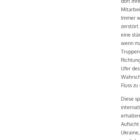
dort ihr
Mitarbe
Immer w
zerstört
eine stä
wenn man
Truppen,
Richtun
Ufer des
Wahrsche
Fluss zu
Diese sp
internat
erhalten
Aufsicht
Ukraine,