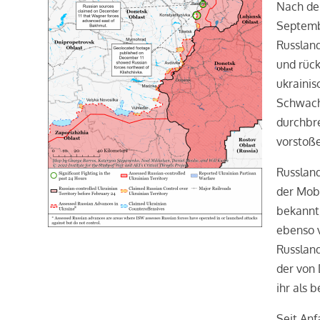
Nach den
Septemb
Russlan
und rück
ukrainis
Schwachs
durchbr
vorstoß
Russland
der Mob
bekannt,
ebenso v
Russland
der von 
ihr als 
Seit Anf