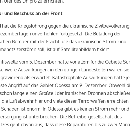
n Ufer des Dnipro zu errichten.
ror und Beschuss an der Front
 hat die Kriegsführung gegen die ukrainische Zivilbevölkerung
Dezembertagen unverhohlen fortgesetzt. Die Beladung der
schen Bomber mit der Fracht, die das ukrainische Strom- und
enetz zerstören soll, ist auf Satellitenbildern fixiert.
iffswelle vom 5. Dezember hatte vor allem für die Gebiete S
schwere Auswirkungen, in den übrigen Landesteilen waren sie
gravierend als erwartet. Katastrophale Auswirkungen hatte j
hste Angriff auf das Gebiet Odessa am 9. Dezember. Obwohl d
schon lange einen Großteil der iranischen Drohnen abschieße
 die Luftabwehr hier und viele dieser Terrorwaffen erreichten 
r Schaden ist enorm. In Odessa gibt es keinen Strom mehr und
rsorgung ist unterbrochen. Die Betreibergesellschaft des
tzes geht davon aus, dass diese Reparaturen bis zu zwei Mon