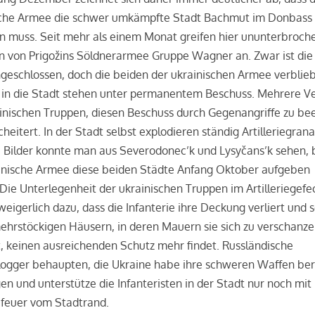
sche Armee die schwer umkämpfte Stadt Bachmut im Donbass
n muss. Seit mehr als einem Monat greifen hier ununterbroch
n von Prigožins Söldnerarmee Gruppe Wagner an. Zwar ist die
ngeschlossen, doch die beiden der ukrainischen Armee verbli
 in die Stadt stehen unter permanentem Beschuss. Mehrere V
inischen Truppen, diesen Beschuss durch Gegenangriffe zu be
cheitert. In der Stadt selbst explodieren ständig Artilleriegran
 Bilder konnte man aus Severodonec’k und Lysyčans’k sehen, 
ainische Armee diese beiden Städte Anfang Oktober aufgeben
Die Unterlegenheit der ukrainischen Truppen im Artilleriegefe
weigerlich dazu, dass die Infanterie ihre Deckung verliert und s
ehrstöckigen Häusern, in deren Mauern sie sich zu verschanz
, keinen ausreichenden Schutz mehr findet. Russländische
logger behaupten, die Ukraine habe ihre schweren Waffen ber
n und unterstütze die Infanteristen in der Stadt nur noch mit
iefeuer vom Stadtrand.