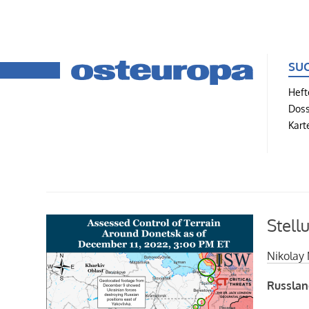
SU
Heft
Doss
Kart
Stell
Nikolay 
Russlan