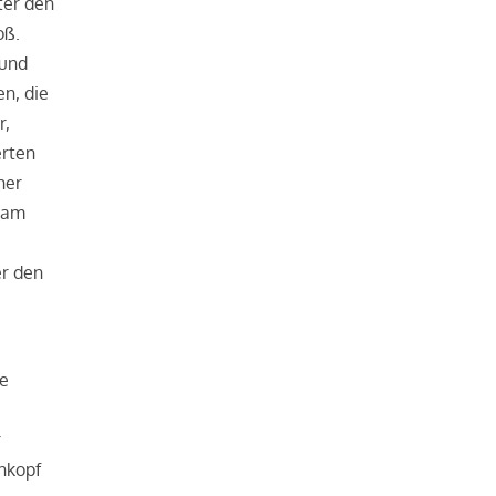
ter den
oß.
 und
en, die
r,
erten
her
 am
er den
ne
r
enkopf