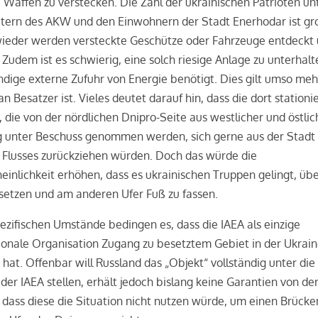
e Waffen zu verstecken. Die Zahl der ukrainischen Patrioten un
itern des AKW und den Einwohnern der Stadt Enerhodar ist gr
ieder werden versteckte Geschütze oder Fahrzeuge entdeckt
. Zudem ist es schwierig, eine solch riesige Anlage zu unterhalt
ndige externe Zufuhr von Energie benötigt. Dies gilt umso meh
 Besatzer ist. Vieles deutet darauf hin, dass die dort stationi
 die von der nördlichen Dnipro-Seite aus westlicher und östlic
g unter Beschuss genommen werden, sich gerne aus der Stadt
 Flusses zurückziehen würden. Doch das würde die
inlichkeit erhöhen, dass es ukrainischen Truppen gelingt, üb
 setzen und am anderen Ufer Fuß zu fassen.
ezifischen Umstände bedingen es, dass die IAEA als einzige
ionale Organisation Zugang zu besetztem Gebiet in der Ukrai
 hat. Offenbar will Russland das „Objekt“ vollständig unter die
 der IAEA stellen, erhält jedoch bislang keine Garantien von de
 dass diese die Situation nicht nutzen würde, um einen Brück