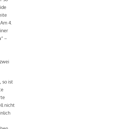
ide
eite
 Am 4.
iner
a“ –
 zwei
 so ist
te
rte
l nicht
nlich
chen