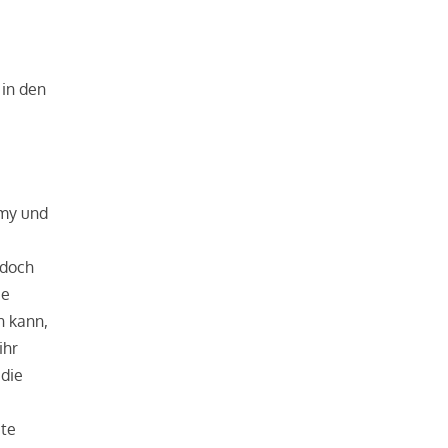
 in den
umy und
edoch
ie
n kann,
ihr
 die
ate