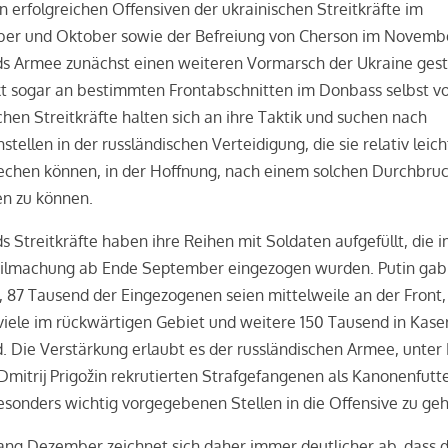
 erfolgreichen Offensiven der ukrainischen Streitkräfte im
er und Oktober sowie der Befreiung von Cherson im Novemb
ds Armee zunächst einen weiteren Vormarsch der Ukraine ges
t sogar an bestimmten Frontabschnitten im Donbass selbst vo
chen Streitkräfte halten sich an ihre Taktik und suchen nach
tellen in der russländischen Verteidigung, die sie relativ leich
echen können, in der Hoffnung, nach einem solchen Durchbruc
en zu können.
s Streitkräfte haben ihre Reihen mit Soldaten aufgefüllt, die 
ilmachung ab Ende September eingezogen wurden. Putin gab 
 87 Tausend der Eingezogenen seien mittelweile an der Front,
iele im rückwärtigen Gebiet und weitere 150 Tausend in Kase
. Die Verstärkung erlaubt es der russländischen Armee, unter 
Dmitrij Prigožin rekrutierten Strafgefangenen als Kanonenfutte
besonders wichtig vorgegebenen Stellen in die Offensive zu ge
ang Dezember zeichnet sich daher immer deutlicher ab, dass d