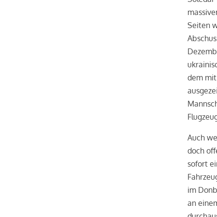
massivem
Seiten w
Abschuss
Dezembe
ukrainis
dem mit 
ausgeze
Mannsch
Flugzeug
Auch wen
doch off
sofort e
Fahrzeu
im Donba
an einem
durchaus