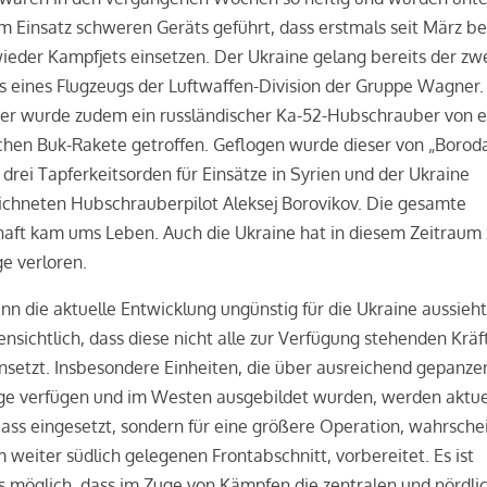
 Einsatz schweren Geräts geführt, dass erstmals seit März be
ieder Kampfjets einsetzen. Der Ukraine gelang bereits der zw
 eines Flugzeugs der Luftwaffen-Division der Gruppe Wagner.
r wurde zudem ein russländischer Ka-52-Hubschrauber von e
chen Buk-Rakete getroffen. Geflogen wurde dieser von „Borod
drei Tapferkeitsorden für Einsätze in Syrien und der Ukraine
ichneten Hubschrauberpilot Aleksej Borovikov. Die gesamte
aft kam ums Leben. Auch die Ukraine hat in diesem Zeitraum
e verloren.
n die aktuelle Entwicklung ungünstig für die Ukraine aussieht,
ensichtlich, dass diese nicht alle zur Verfügung stehenden Kräf
insetzt. Insbesondere Einheiten, die über ausreichend gepanze
ge verfügen und im Westen ausgebildet wurden, werden aktuel
ss eingesetzt, sondern für eine größere Operation, wahrschei
 weiter südlich gelegenen Frontabschnitt, vorbereitet. Es ist
 möglich, dass im Zuge von Kämpfen die zentralen und nördli