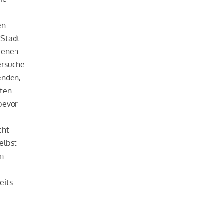
en
 Stadt
ebenen
ersuche
enden,
aten.
bevor
cht
elbst
en
eits