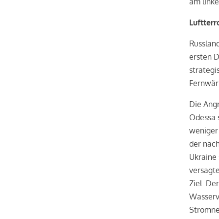
am linke
Luftter
Russland
ersten 
strategi
Fernwärm
Die Angr
Odessa 
weniger 
der näc
Ukraine 
versagte
Ziel. De
Wasserve
Stromne