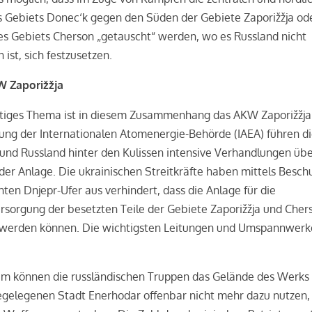
s Gebiets Donec‘k gegen den Süden der Gebiete Zaporižžja od
s Gebiets Cherson „getauscht“ werden, wo es Russland nicht
 ist, sich festzusetzen.
 Zaporižžja
htiges Thema ist in diesem Zusammenhang das AKW Zaporižžja
ung der Internationalen Atomenergie-Behörde (IAEA) führen d
und Russland hinter den Kulissen intensive Verhandlungen übe
der Anlage. Die ukrainischen Streitkräfte haben mittels Besch
ten Dnjepr-Ufer aus verhindert, dass die Anlage für die
sorgung der besetzten Teile der Gebiete Zaporižžja und Cher
 werden können. Die wichtigsten Leitungen und Umspannwerk
m können die russländischen Truppen das Gelände des Werks
egelegenen Stadt Enerhodar offenbar nicht mehr dazu nutzen