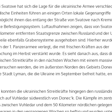
 Svatove hat sich die Lage für die ukrainische Armee verschlec
ische Einheiten führen an einigen Orten lokale Gegenangriffe 
möglicht ihnen das entlang der Straße von Svatove nach Krem
te Befestigungssystem. Luftaufnahmen zeigen, dass von Svato
ilometer entfernten Staatsgrenze zwischen Russland und der 
weile ebenfalls Grabensysteme ausgehoben sind. Hierher wurd
n der 1. Panzerarmee verlegt, die mit frischen Kräften aus der
hung im Herbst verstärkt wurde. Es sieht danach aus, dass d
ischen Streitkräfte in den nächsten Wochen mit einem massiv
 versuchen werden, die im äußersten Norden des Gebiets Done
 Stadt Lyman, die die Ukraine im September befreit hatte, er
.
konnten die ukrainischen Streitkräfte hingegen den russländi
ch auf Vuhledar südwestlich von Donec’k. Die Kämpfe im zent
 zwischen Vuhledar und dem 50 Kilometer nördlichen gelege
 waren in den vergangenen Wochen so heftig und wurden unte