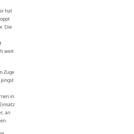
er hat
toppt
r. Die
t
h weit
im Zuge
jüngst
rnen in
Einsatz
r, an
hen.
ie