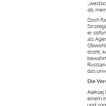
„westli
ab, mei
Doch für
Strategi
er sofor
als Age
Obwohl i
droht, k
bewahrte
Russland
das unv
Die Ver
Aleksej 
einem i
und sog