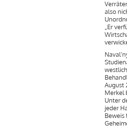
Verräter
also nich
Unordnu
„Er verf
Wirtscha
verwick
Navalʼn
Studiena
westlic
Behandl
August 
Merkel 
Unter d
jeder H
Beweis 
Geheimdi