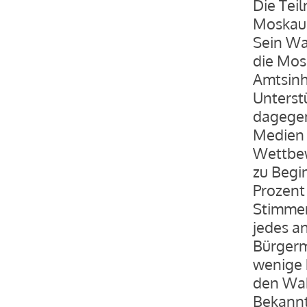
Die Tei
Moskau 
Sein Wah
die Mos
Amtsinh
Unterst
dagegen
Medien 
Wettbew
zu Begi
Prozent
Stimme
jedes a
Bürgerm
wenige 
den Wah
Bekannt