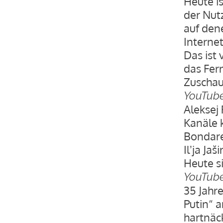
Heute is
der Nut
auf den
Interne
Das ist 
das Fer
Zuschau
YouTub
Aleksej
Kanäle 
Bondare
Ilʼja Ja
Heute si
YouTub
35 Jahre
Putin“ 
hartnäc