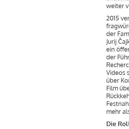
weiter v
2015 ver
fragwür
der Fam
Jurij Ča
ein öffe
der Füh
Recherc
Videos 
über Ko
Film übe
Rückkeh
Festnah
mehr als
Die Rol