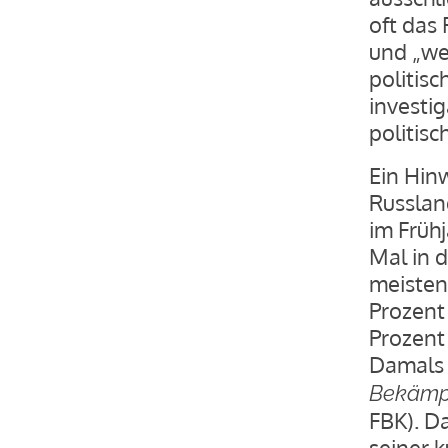
oft das 
und „we
politisc
investig
politisc
Ein Hinw
Russlan
im Früh
Mal in 
meisten 
Prozent
Prozent
Damals 
Bekämpf
FBK). D
seiner k