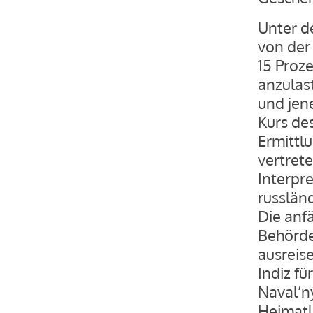
Unter d
von der
15 Proz
anzulas
und jen
Kurs de
Ermittl
vertret
Interpre
russlän
Die anf
Behörde
ausreise
Indiz f
Naval’n
Heimatl