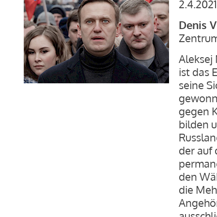
2.4.2021
Denis 
Zentru
Aleksej
ist das
seine S
gewonne
gegen K
bilden 
Russland
der auf 
permane
den Wäh
die Mehr
Angehör
ausschl