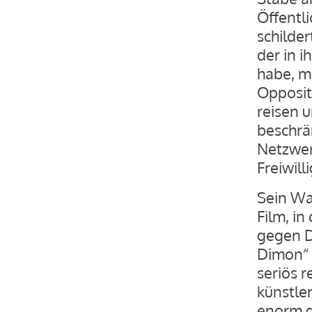
Öffentli
schilder
der in 
habe, m
Opposit
reisen u
beschrä
Netzwer
Freiwil
Sein Wa
Film, i
gegen Dm
Dimon“ 
seriös r
künstler
enorm g