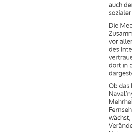
auch de
soziale
Die Med
Zusamme
vor all
des Int
vertrau
dort in
dargeste
Ob das 
Naval’n
Mehrhei
Fernseh
wächst, 
Verände