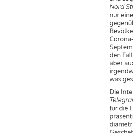
Nord St
nur eine
gegenüb
Bevölke
Corona-
Septemb
den Fal
aber auc
irgendw
was ges
Die Int
Telegr
für die
präsent
diametr
Gesche