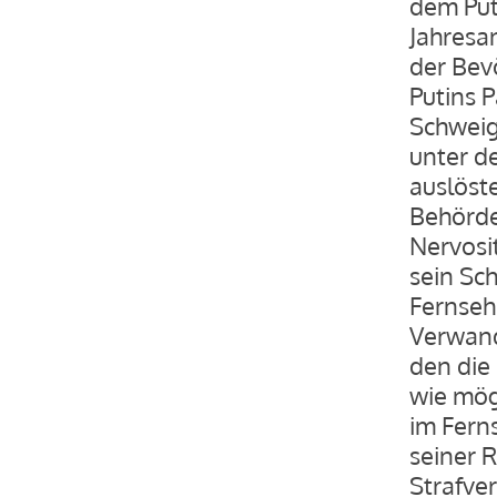
dem Puti
Jahresa
der Bev
Putins 
Schweig
unter d
auslöste
Behörde
Nervosi
sein Sch
Fernseh
Verwand
den die 
wie mög
im Fern
seiner 
Strafver