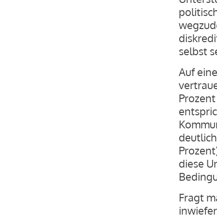
politis
wegzude
diskred
selbst 
Auf eine
vertrau
Prozent 
entspri
Kommuni
deutlich
Prozent)
diese Un
Bedingu
Fragt m
inwiefe