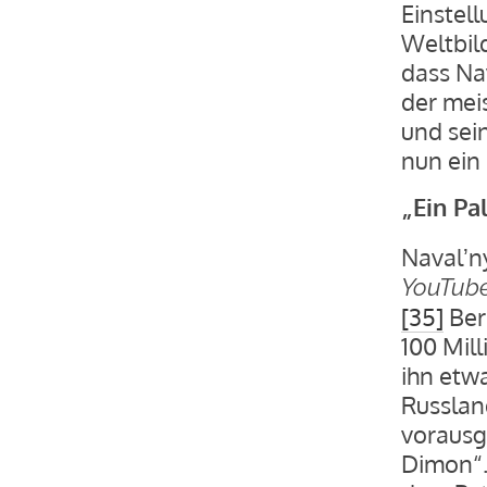
Einstel
Weltbil
dass Nav
der mei
und sein
nun ein
„Ein Pa
Navalʼny
YouTub
[35]
Ber
100 Mil
ihn etw
Russlan
vorausg
Dimon“