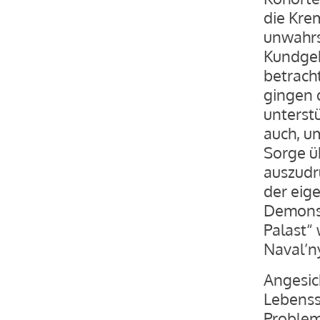
die Kre
unwahrs
Kundgeb
betrach
gingen 
unterst
auch, u
Sorge ü
auszudr
der eige
Demonst
Palast“
Naval’n
Angesic
Lebenss
Problem