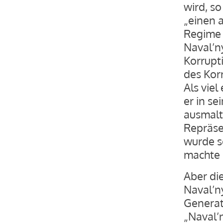
wird, so
„einen 
Regime 
Naval’n
Korrupti
des Kor
Als viel
er in s
ausmalt.
Repräse
wurde se
machte 
Aber di
Naval’n
Generat
„Naval’n