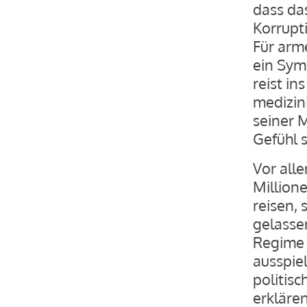
dass da
Korrupt
Für arm
ein Symb
reist i
medizin
seiner 
Gefühl 
Vor all
Million
reisen,
gelassen
Regime 
ausspiel
politis
erklären