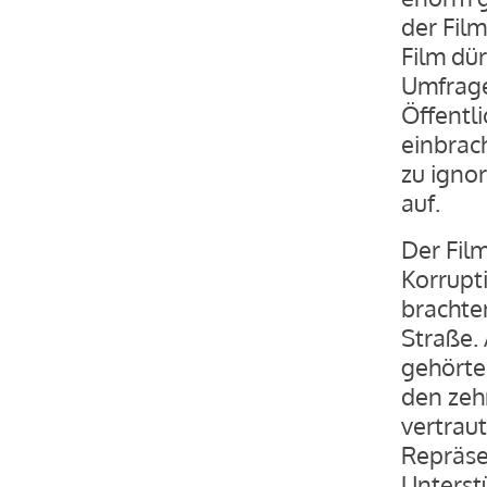
der Film
Film dü
Umfrage
Öffentl
einbrac
zu ignor
auf.
Der Fil
Korrupt
brachte
Straße. 
gehörte
den zeh
vertrau
Repräse
Unterstü