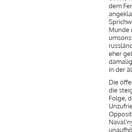
dem Fer
angeklag
Sprichw
Munde d
umsonst 
russländ
eher ge
damalig
in der ä
Die öff
die stei
Folge, d
Unzufri
Opposit
Navalʼny
unaufhör