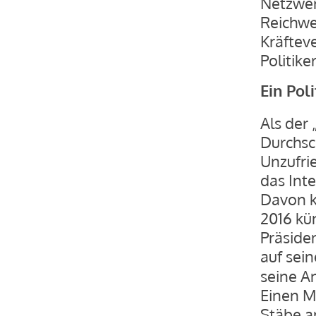
Netzwer
Reichwe
Kräftev
Politike
Ein Pol
Als der 
Durchsc
Unzufri
das Inte
Davon k
2016 kü
Präside
auf sei
seine A
Einen M
Stäbe a