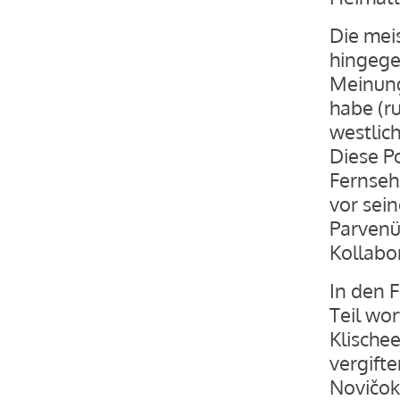
Die mei
hingegen
Meinung,
habe (r
westlic
Diese P
Fernseh
vor sein
Parvenü
Kollabo
In den 
Teil wo
Klische
vergifte
Novičok,