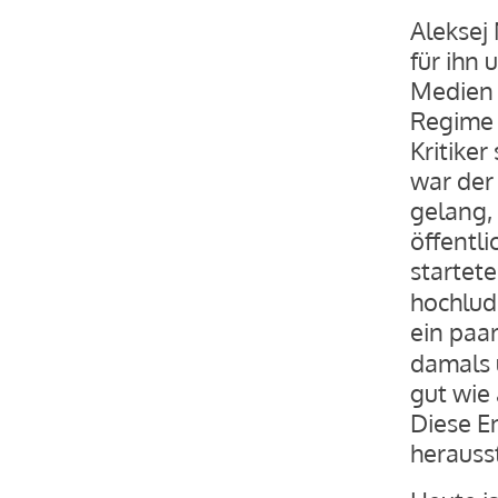
Aleksej
für ihn 
Medien 
Regime 
Kritiker
war der
gelang,
öffentli
startet
hochlud
ein paa
damals 
gut wie 
Diese En
herausst