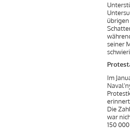
Unterst
Untersu
übrigen
Schatten
während 
seiner M
schwieri
Protest
Im Janu
Naval’n
Protest
erinnert
Die Zah
war nich
150 000