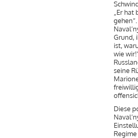
Schwind
„Er hat 
gehen“. 
Naval’n
Grund, 
ist, war
wie wir!
Russlan
seine Rü
Marionet
freiwill
offensic
Diese p
Naval’ny
Einstel
Regime 