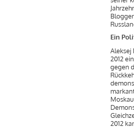
Jahrzeh
Blogger
Russlan
Ein Pol
Aleksej
2012 ei
gegen d
Rückkeh
demonst
markant
Moskau
Demonst
Gleichz
2012 kan