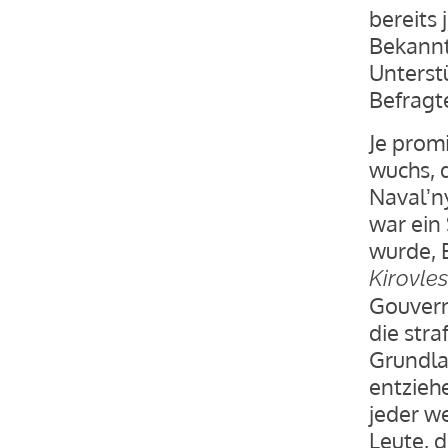
bereits 
Bekannt
Unterst
Befragt
Je promi
wuchs, 
Navalʼny
war ein 
wurde, 
Kirovles
Gouvern
die stra
Grundla
entziehe
jeder w
Leute, 