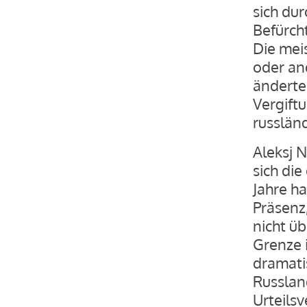
sich du
Befürch
Die mei
oder an
änderte 
Vergiftu
russlän
Aleksj N
sich die
Jahre h
Präsenz
nicht ü
Grenze 
dramati
Russland
Urteils