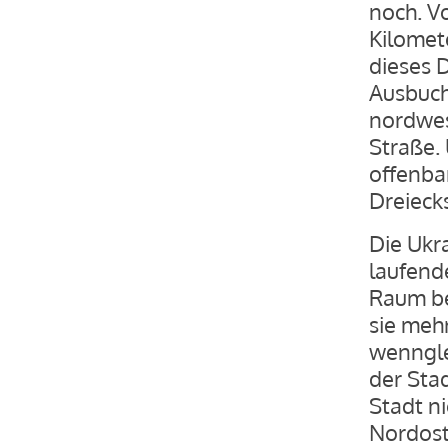
noch. V
Kilomet
dieses D
Ausbuch
nordwes
Straße.
offenba
Dreieck
Die Ukr
laufend
Raum be
sie mehr
wennglei
der Sta
Stadt n
Nordost