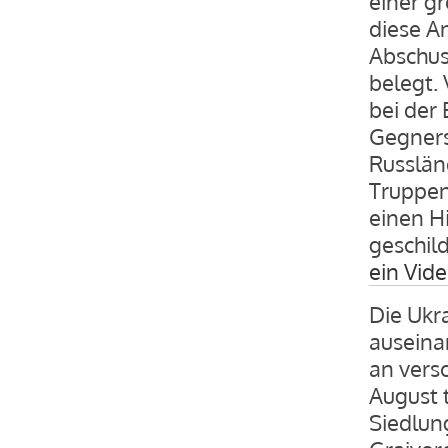
einer g
diese An
Abschus
belegt. 
bei der
Gegners
Russlän
Truppen
einen H
geschild
ein Vide
Die Ukra
auseina
an vers
August 
Siedlun