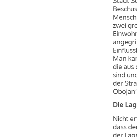
Stadt Š
Beschus
Mensche
zwei gr
Einwohn
angegri
Einflus
Man kan
die aus
sind un
der Str
Obojan‘ 
Die Lag
Nicht er
dass de
der Lag