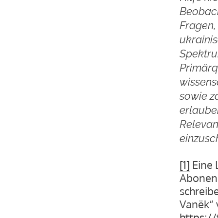
Beobacht
Fragen,
ukraini
Spektru
Primärq
wissens
sowie z
erlaube
Relevan
einzusc
[1]
Eine L
Abonenn
schreibe
Vanëk“ v
https:/