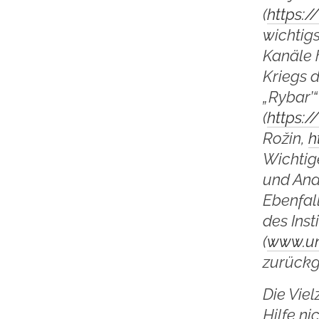
(
https:
wichtig
Kanäle 
Kriegs 
„Rybar’“
(
https:
Rožin,
h
Wichtig
und Ana
Ebenfal
des Inst
(
www.un
zurückgr
Die Vie
Hilfe ni