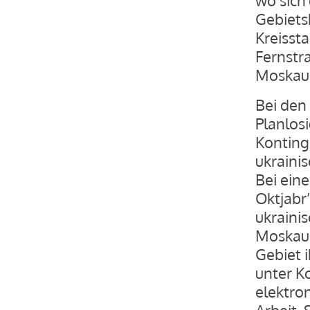
Gebiets
Kreissta
Fernstr
Moskau 
Bei den
Planlosi
Konting
ukraini
Bei eine
Oktjabr
ukraini
Moskau 
Gebiet 
unter K
elektro
Arbeit.