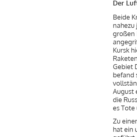
Der Luf
Beide K
nahezu 
großen 
angegri
Kursk hi
Raketena
Gebiet 
befand 
vollstä
August 
die Rus
es Tote
Zu eine
hat ein