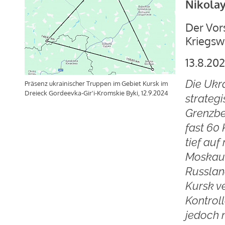
Nikolay
Der Vors
Kriegs
13.8.20
Die Ukr
Präsenz ukrainischer Truppen im Gebiet Kursk im
Dreieck Gordeevka-Gir'i-Kromskie Byki, 12.9.2024
strategi
Grenzbe
fast 60
tief auf
Moskaue
Russlan
Kursk v
Kontroll
jedoch 