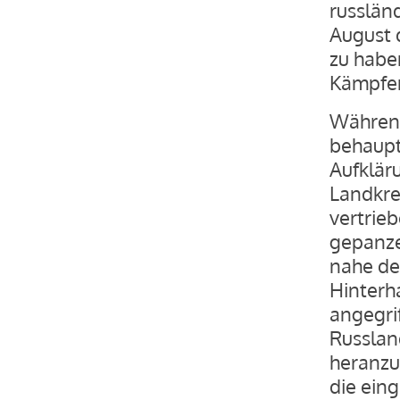
russlän
August 
zu habe
Kämpfen
Während
behaupt
Aufklär
Landkre
vertrie
gepanze
nahe des
Hinterh
angegri
Russlan
heranzuz
die ein