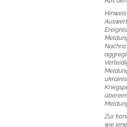
Aus dem
Hinweis 
Auswert
Ereigni
Meldung
Nachric
aggregie
Verteidi
Meldung
ukraini
Kriegspa
überein
Meldung
Zur kon
wie jen