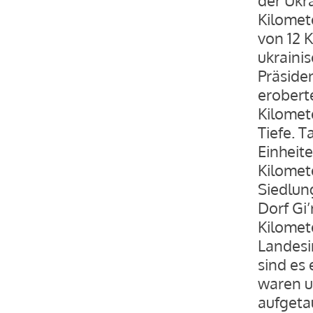
Kilomet
von 12 
ukraini
Präside
erobert
Kilomet
Tiefe. T
Einheit
Kilomet
Siedlun
Dorf Gi’
Kilomete
Landesi
sind es 
waren u
aufgetau