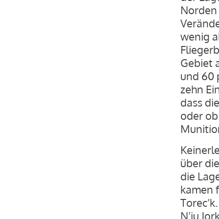
Norden 
Verände
wenig a
Flieger
Gebiet 
und 60 
zehn Ein
dass di
oder ob 
Munition
Keinerle
über di
die Lag
kamen f
Torec’k
N’ju Jo