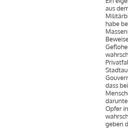
Ein eig
aus dem
Militär
habe bei
Massenm
Beweise
Geflohe
wahrsch
Privatf
Stadtau
Gouvern
dass be
Mensche
darunte
Opfer i
wahrsch
geben di