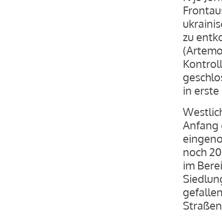
Frontau
ukraini
zu entk
(Artemo
Kontroll
geschlo
in erst
Westlic
Anfang 
eingeno
noch 20 
im Bere
Siedlun
gefalle
Straße