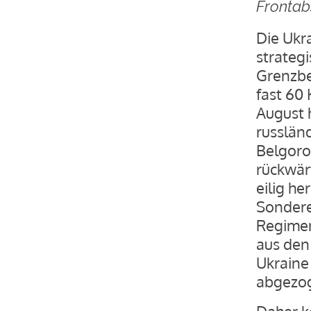
Frontab
Die Ukr
strategi
Grenzbe
fast 60
August 
russlän
Belgoro
rückwär
eilig h
Sondere
Regimen
aus den
Ukraine
abgezo
Daher k