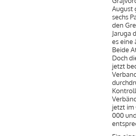
Grajvor
August 
sechs P
den Gre
Jaruga 
es eine
Beide A
Doch di
jetzt b
Verband
durchdr
Kontrol
Verbänd
jetzt i
000 und
entspre