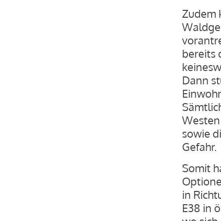
Zudem k
Waldgeb
vorantr
bereits
keinesw
Dann stü
Einwohn
Sämtlic
Westen 
sowie d
Gefahr.
Somit h
Optionen
in Rich
E38 in ö
wo sich