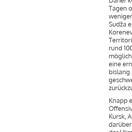
Tagen o
wenigen
Sudža e
Korenevo
Territo
rund 10
möglich
eine er
bislang 
geschwe
zurückz
Knapp e
Offensi
Kursk, 
darüber
der Ukr