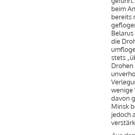
geführt.
beim An
bereits
gefloge
Belarus
die Dro
umfloge
stets „ü
Drohen 
unverho
Verlegu
wenige 
davon g
Minsk b
jedoch 
verstärk