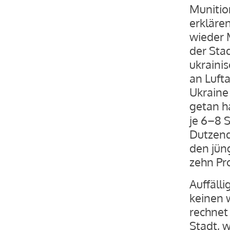
Munition
erkläre
wieder 
der Stad
ukraini
an Luft
Ukraine 
getan h
je 6–8 
Dutzend
den jün
zehn Pr
Auffälli
keinen 
rechnet 
Stadt, 