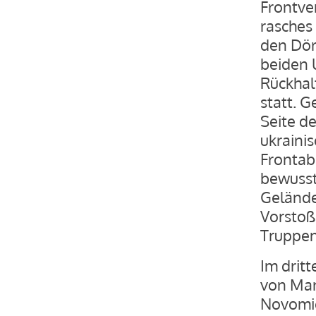
Frontver
rasches
den Dör
beiden 
Rückhal
statt. 
Seite de
ukraini
Frontab
bewusst
Gelände
Vorstoß 
Truppen 
Im drit
von Mar
Novomic