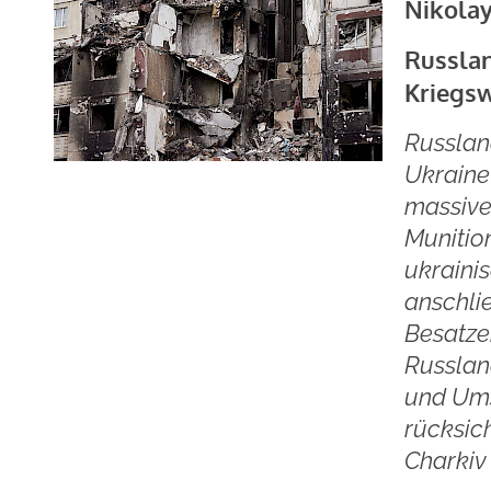
Nikolay
Russlan
Kriegs
Russlan
Ukraine
massive 
Munitio
ukraini
anschli
Besatze
Russlan
und Ums
rücksic
Charkiv 