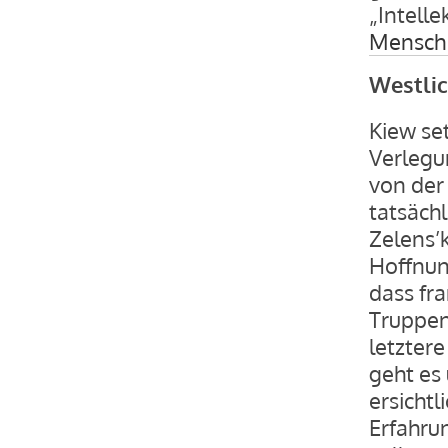
„Intelle
Mensch 
Westlic
Kiew se
Verlegu
von der
tatsäch
Zelens’k
Hoffnun
dass fr
Truppen
letzter
geht es
ersichtl
Erfahru