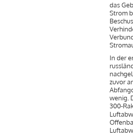
das Geb
Strom b
Beschus
Verhind
Verbun
Stromau
In der e
russlän
nachgel
zuvor a
Abfangqu
wenig. D
300-Rak
Luftabwe
Offenbar
Luftabw