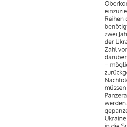
Oberkom
einzuzi
Reihen 
benötigt
zwei Jah
der Ukr
Zahl vo
darüber
– mögli
zurückg
Nachfolg
müssen 
Panzera
werden.
gepanze
Ukraine
in die S