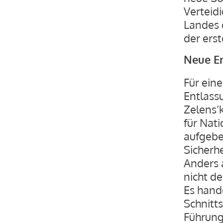
Verteid
Landes e
der ers
Neue E
Für ein
Entlass
Zelens’
für Nati
aufgebe
Sicherh
Anders a
nicht d
Es hande
Schnitts
Führung