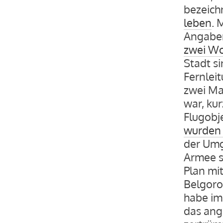
bezeich
leben
. 
Angaben
zwei Wo
Stadt si
Fernleit
zwei Ma
war, kur
Flugobj
wurden 
der Umg
Armee s
Plan mi
Belgoro
habe im
das ang