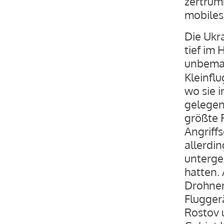
zertrüm
mobiles
Die Ukr
tief im 
unbeman
Kleinflu
wo sie 
gelegen
größte 
Angriff
allerdi
unterge
hatten. 
Drohnena
Flugger
Rostov 