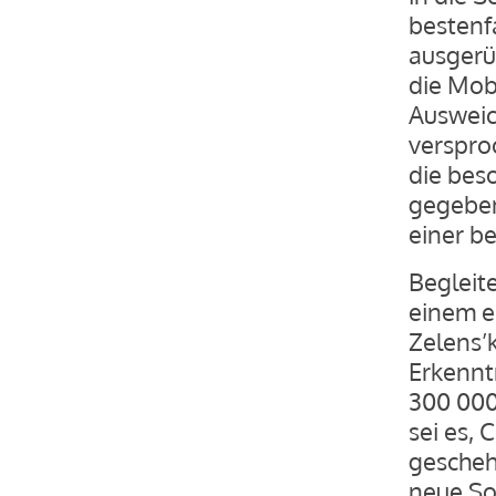
bestenf
ausgerüs
die Mob
Ausweic
verspro
die bes
gegeben
einer be
Begleit
einem e
Zelens’
Erkennt
300 000
sei es, 
gescheh
neue Sol