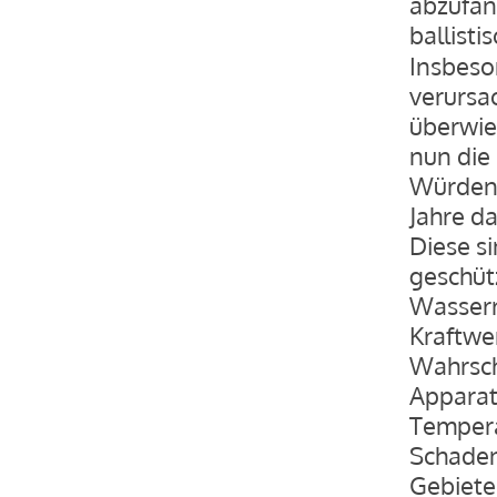
abzufan
ballist
Insbeso
verursac
überwie
nun die
Würden 
Jahre da
Diese s
geschütz
Wasserr
Kraftwer
Wahrsch
Apparat
Tempera
Schaden
Gebiete