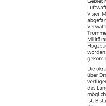
Gebiet 
Luftwaf
Visier.
abgefan
Verwalt
Trümmer
Militär
Flugzeu
worden.
gekomme
Die ukr
über Dr
verfüge
des Lan
möglich 
ist. Bi