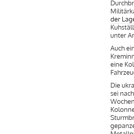
Durchbru
Militär
der Lag
Kuhställ
unter Ar
Auch ei
Kreminn
eine Ko
Fahrzeu
Die ukr
sei nac
Wochen 
Kolonne
Sturmbr
gepanze
Metallp