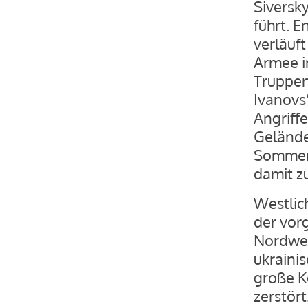
Siversk
führt. E
verläuft
Armee i
Truppen
Ivanovs’
Angriff
Gelände
Sommero
damit z
Westlic
der vorg
Nordwes
ukraini
große K
zerstört