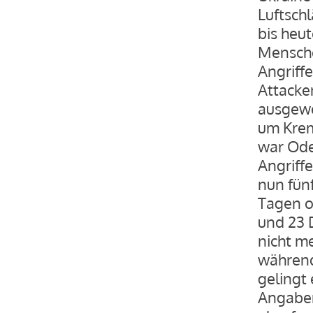
Luftsch
bis heu
Mensche
Angriff
Attacken
ausgewe
um Krem
war Ode
Angriffe
nun fün
Tagen o
und 23 D
nicht m
während
gelingt
Angaben