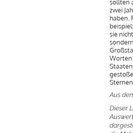
sollten 
zwei Ja
haben. 
beispie
sie nic
sondern
Großsta
Worten 
Staaten
gestoße
Sternen
Aus dem
Dieser L
Auswert
dargest