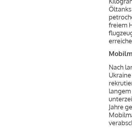
Kilogra
Öltanks
petroch
freiem 
flugzeug
erreiche
Mobilm
Nach la
Ukraine
rekrutie
langem 
unterze
Jahre g
Mobilma
verabsc