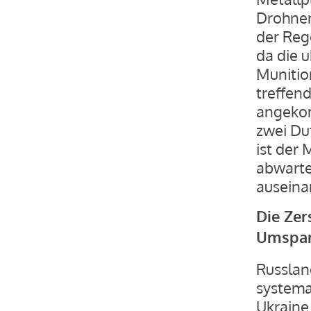
Drohnen
der Reg
da die u
Munitio
treffen
angekom
zwei Du
ist der 
abwarte
auseina
Die Zer
Umspa
Russlan
systema
Ukraine