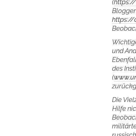
(
https:/
Blogger
https:/
Beobacht
Wichtig
und Ana
Ebenfal
des Inst
(
www.un
zurückgr
Die Vie
Hilfe ni
Beobach
militär
russisc