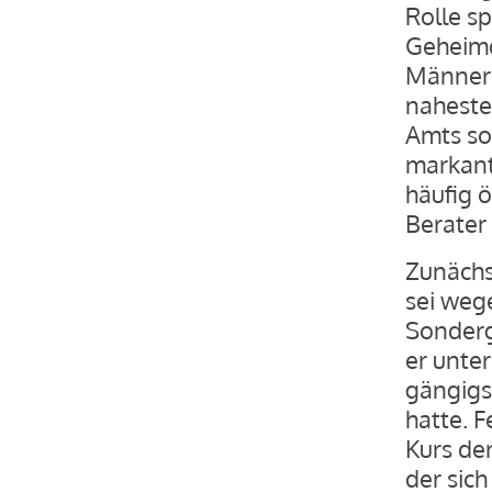
Rolle sp
Geheimd
Männer 
naheste
Amts so
markant
häufig ö
Berater 
Zunächst
sei weg
Sonderg
er unte
gängigs
hatte. F
Kurs de
der sich