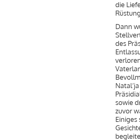
die Lie
Rüstungs
Dann wu
Stellver
des Prä
Entlass
verloren
Vaterla
Bevollm
Natal’ja
Präsidia
sowie dr
zuvor w
Einiges
Gesicht
begleite