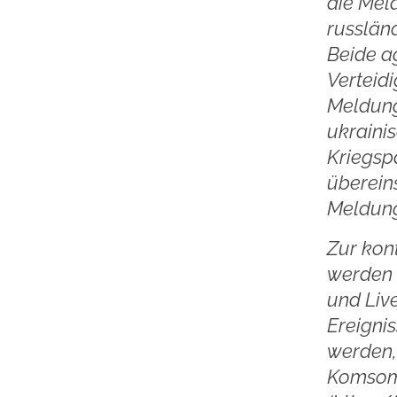
die Mel
russlän
Beide ag
Verteidi
Meldung
ukraini
Kriegspa
überein
Meldung
Zur kon
werden 
und Liv
Ereigni
werden, 
Komsomo