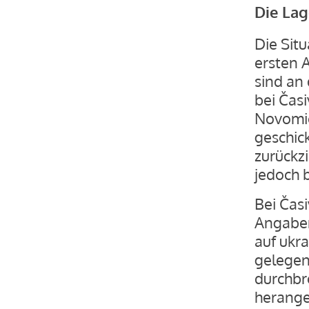
Die Lag
Die Situ
ersten 
sind an
bei Časi
Novomic
geschic
zurückz
jedoch 
Bei Časi
Angaben
auf ukra
gelegen
durchbr
herange