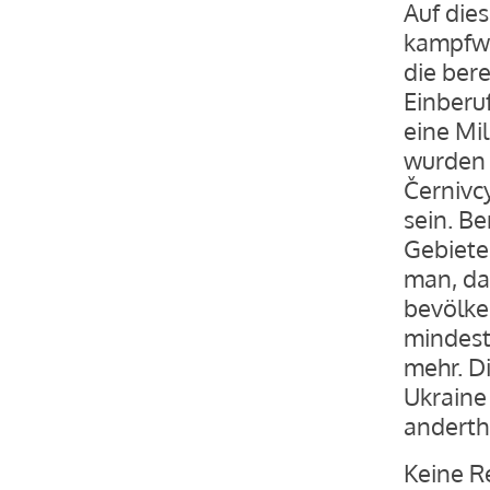
Auf die
kampfwi
die ber
Einberu
eine Mi
wurden 
Černivcy
sein. B
Gebiete
man, da
bevölke
mindest
mehr. D
Ukraine
anderth
Keine R