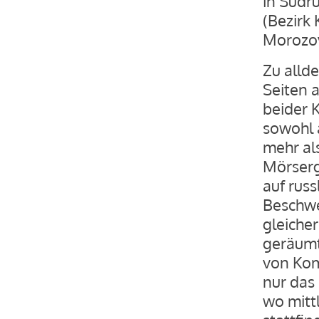
in Südru
(Bezirk 
Morozov
Zu alld
Seiten 
beider 
sowohl a
mehr al
Mörserg
auf russ
Beschwe
gleiche
geräumt
von Kom
nur das
wo mitt