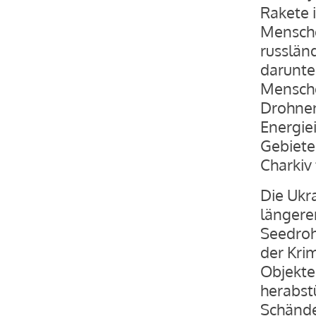
Rakete i
Mensche
russlän
darunter
Mensche
Drohnen
Energie
Gebiete
Charkiv
Die Ukra
längere
Seedroh
der Kri
Objekte
herabst
Schände