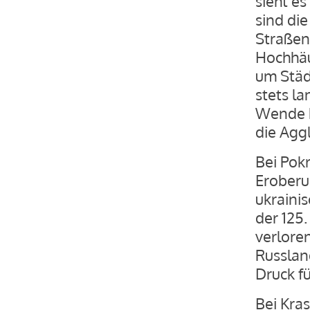
sieht es
sind die
Straßen
Hochhäu
um Städ
stets l
Wende k
die Agg
Bei Pok
Eroberu
ukraini
der 125.
verlore
Russlan
Druck fü
Bei Kras