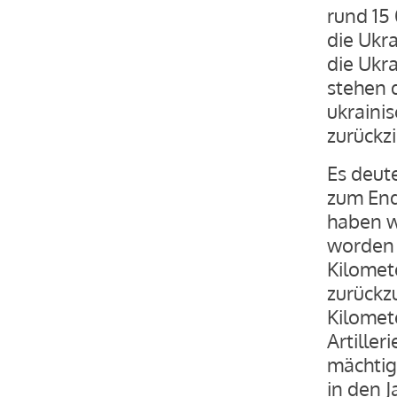
rund 15
die Ukra
die Ukr
stehen 
ukraini
zurückz
Es deute
zum End
haben w
worden 
Kilomet
zurückz
Kilomet
Artiller
mächtig
in den J