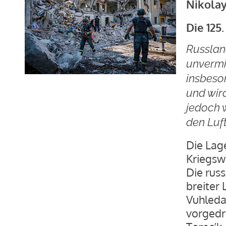
Nikolay
Die 125
Russland
unvermin
insbeso
und wir
jedoch 
den Luft
Die Lage
Kriegsw
Die rus
breiter
Vuhleda
vorgedr