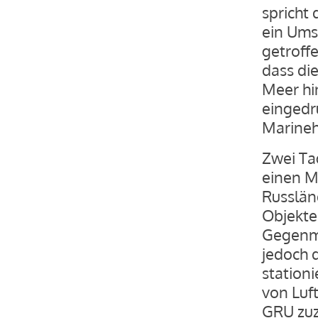
spricht
ein Ums
getroffe
dass di
Meer hi
eingedr
Marineh
Zwei Ta
einen Mi
Russlän
Objekte
Gegenma
jedoch d
station
von Luf
GRU zu