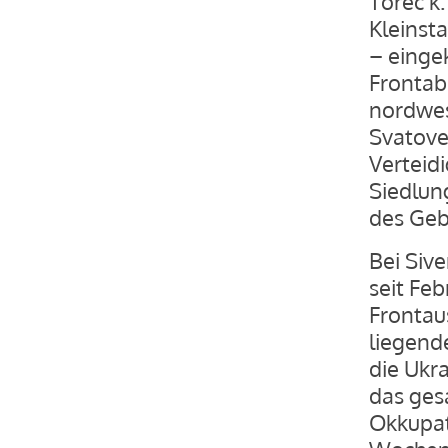
Torec’k
Kleinsta
– einge
Frontabs
nordwes
Svatove
Verteid
Siedlun
des Gebi
Bei Sive
seit Fe
Frontau
liegend
die Ukra
das ges
Okkupat