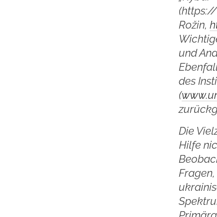
(https:
Rožin,
h
Wichtig
und Ana
Ebenfal
des Inst
(
www.un
zurückgr
Die Vie
Hilfe ni
Beobacht
Fragen,
ukraini
Spektru
Primärq