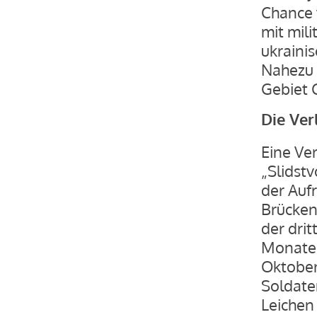
Chance 
mit mili
ukrainis
Nahezu 
Gebiet C
Die Ver
Eine Ve
„Slidst
der Auf
Brücken
der drit
Monaten
Oktober
Soldate
Leichen