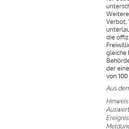
untersc
Weitere 
Verbot,
unterla
die offi
Freiwill
gleiche
Behörde
der ein
von 100
Aus dem
Hinweis 
Auswert
Ereigni
Meldung