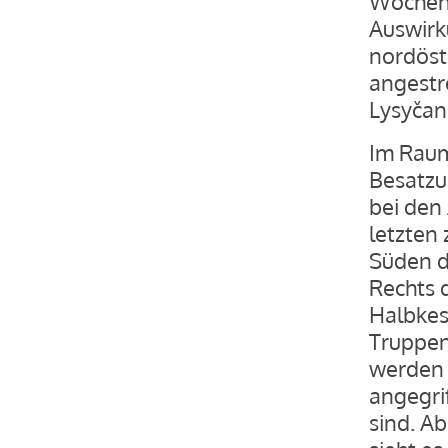
Wochen 
Auswirk
nordöst
angestr
Lysyčan
Im Raum
Besatzun
bei den
letzten
Süden d
Rechts d
Halbkess
Truppen
werden 
angegrif
sind. A