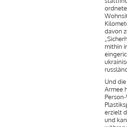
stattfi
ordnete 
Wohnsit
Kilomet
davon z
„Sicherh
mithin i
eingeric
ukraini
russlän
Und die 
Armee h
Person-
Plastiks
erzielt
und kan