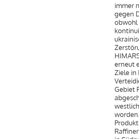
immer n
gegen D
obwohl 
kontinui
ukraini
Zerstör
HIMARS 
erneut 
Ziele i
Verteid
Gebiet 
abgesch
westlic
worden.
Produkti
Raffine