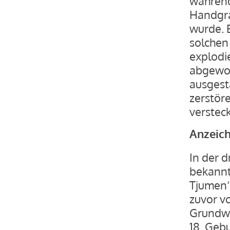
während
Handgra
wurde. 
solchen
explodi
abgewor
ausgest
zerstör
verstec
Anzeic
In der 
bekannt
Tjumen‘ 
zuvor vo
Grundwe
18. Geb