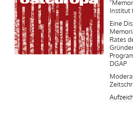
"Memori
Institut
Eine Di
Memoria
Rates d
Gründer
Program
DGAP
Modera
Zeitschr
Aufzeic