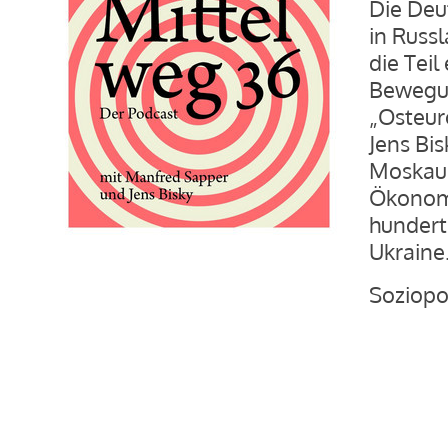
Die Deu
in Russl
die Teil
Bewegung
„Osteur
Jens Bis
Moskaue
Ökonomi
hundert
Ukraine
Soziopo