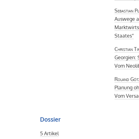
Sebastian Pł
Auswege au
Marktwirts
Staates“
Christian T
Georgien: 
Vom Neolib
Roland Göt
Planung oh
Vom Versag
Dossier
5 Artikel