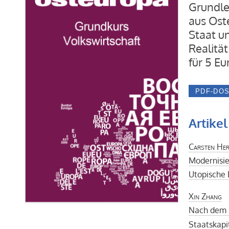
Grundle
aus Ost
Staat u
Realität
für 5 Eu
Artikel
Carsten Her
Modernisie
Utopische 
Xin Zhang
Nach dem 
Staatskapi