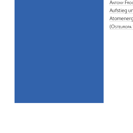
Antony Fro
Aufstieg un
Atomenergi
(
Osteuropa