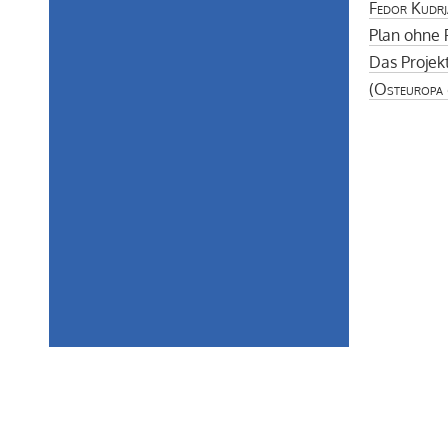
Fedor Kudrj
Plan ohne 
Das Projek
(
Osteuropa