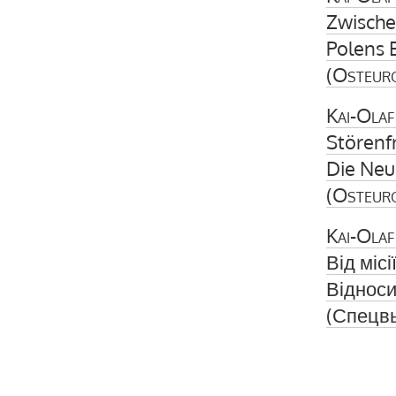
Zwische
Polens 
(
Osteur
Kai-Olaf
Störenf
Die Neu
(
Osteur
Kai-Olaf
Від міс
Відноси
(Спецвы