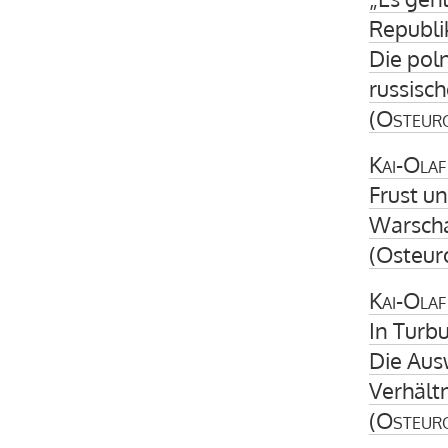
Republi
Die pol
russisch
(
Osteur
Kai-Olaf
Frust u
Warscha
(Osteur
Kai-Olaf
In Turb
Die Aus
Verhält
(
Osteur