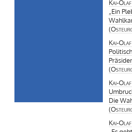
Kai-Olaf
„Ein Ple
Wahlka
(
Osteur
Kai-Olaf
Politis
Präside
(
Osteur
Kai-Olaf
Umbruc
Die Wah
(
Osteur
Kai-Olaf
„Es geh