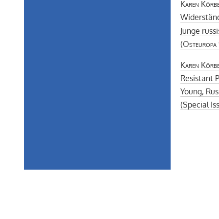
Karen Körb
Widerstän
Junge russ
(
Osteuropa
Karen Körb
Resistant 
Young, Rus
(Special Is