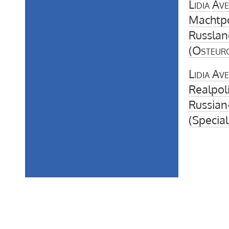
Lidia Av
Machtpo
Russlan
(
Osteur
Lidia Av
Realpol
Russian-
(Special