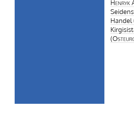
Henryk A
Seidens
Handel 
Kirgisis
(
Osteur