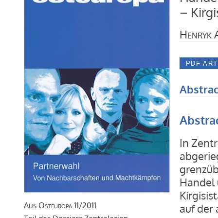
– Kirgi
Henryk 
Abstrac
Abstra
In Zentr
abgerie
grenzüb
Handel 
Kirgisis
Aus
Osteuropa
11/2011
auf der 