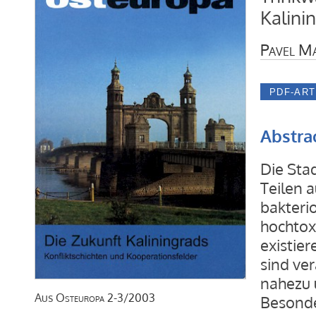
Kalini
Pavel M
Abstra
Die Sta
Teilen a
bakteri
hochtox
existier
sind ve
nahezu u
Aus
Osteuropa
2-3/2003
Besonde