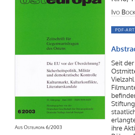
Ivo Boc
Abstra
Seit der
Ostmitt
Vielzah
Filmunt
befinden
Stiftun
staatlic
erlangte
ihre Ak
Aus
Osteuropa
6/2003