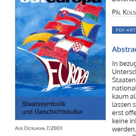
Pål Kol
Abstra
In bezu
Untersc
Staaten
national
kaum al
lassen s
erst off
keine i
werden.
Aus
Osteuropa
7/2003