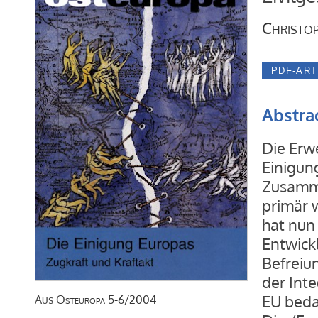
Christop
Abstra
Die Erw
Einigun
Zusamme
primär w
hat nun
Entwick
Befreiu
der Int
EU bedar
Aus
Osteuropa
5-6/2004