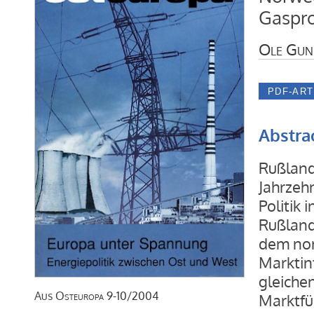
Gaspr
Ole Gun
Abstra
Rußlan
Jahrzehn
Politik 
Rußland 
dem nor
Marktin
gleiche
Aus
Osteuropa
9-10/2004
Marktfü