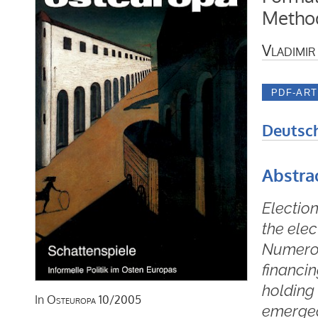
Metho
Vladimir
Deutsc
Abstra
Election
the elec
Numerou
financi
holding 
In
Osteuropa
10/2005
emerged