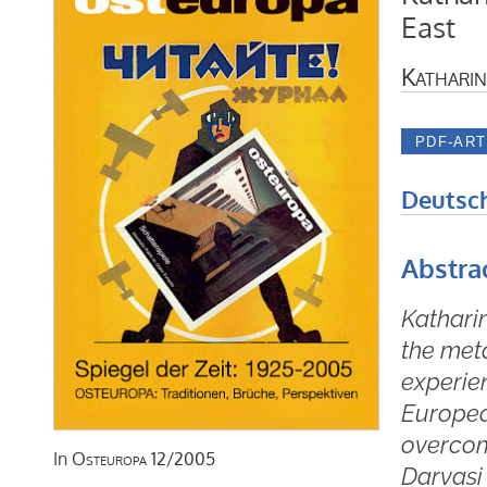
East
Katharin
Deutsc
Abstra
Kathari
the met
experien
European
overcom
In
Osteuropa
12/2005
Darvasi 