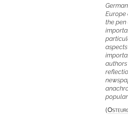
German 
Europe a
the pen
importan
particul
aspects
importa
authors
reflect
newspap
anachro
popular
(
Osteur