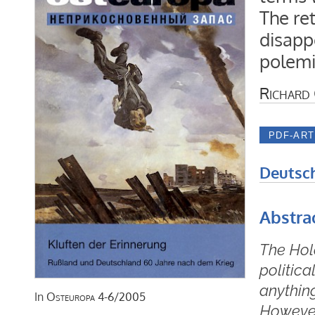
The re
disappe
polemi
Richard 
Deutsc
Abstra
The Hol
politica
anythin
In
Osteuropa
4-6/2005
However