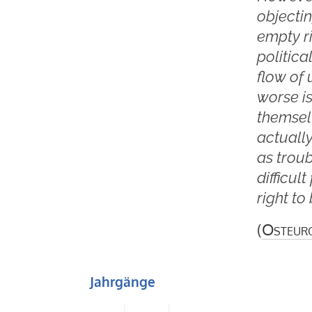
objectin
empty r
politica
flow of
worse i
themselv
actuall
as trou
difficul
right to
(
Osteur
Jahrgänge