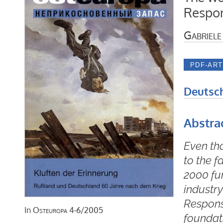
Respon
Gabriele
Deutsc
Abstra
Even th
to the f
2000 fu
industr
Responsi
In
Osteuropa
4-6/2005
foundati