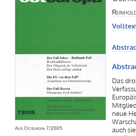
Reinhold
Volltex
Abstrac
Abstra
Das dro
Verfassu
Europäi
Mitglie
neue He
Warscha
Aus
Osteuropa
7/2005
auch si