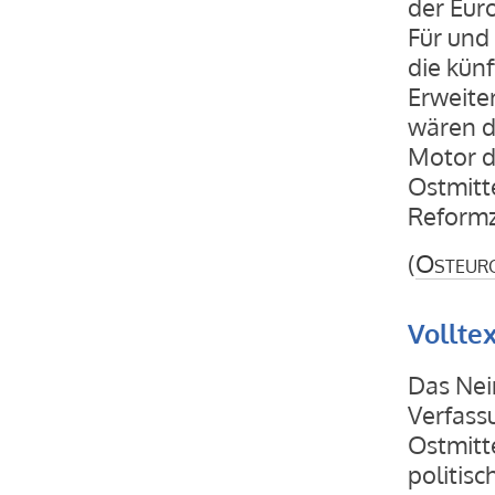
der Eur
Für und
die künf
Erweite
wären d
Motor de
Ostmitt
Reformz
(
Osteur
Vollte
Das Nein der Franzosen und Niederländer zum EU-Verfassungsvertrag hat die neuen Mitgliedstaaten in Ostmitteleuropa aufgeschreckt. Das gilt vor allem für die politische Klasse, aber auch für die Mehrheit der Bürger dieser Länder. Das Ergebnis der Volksabstimmung in Frankreich habe „wie ein kalter Schauer“ gewirkt, bekannte der Vorsitzende des außenpolitischen Ausschusses im ungarischen Parlament, Zsolt Németh. Als dann auch noch die Niederländer mehrheitlich gegen den Verfassungsvertrag votierten, sprach Ungarns konservativer Oppositionsführer Viktor Orbán sogar von einem Schock. Er brachte damit zum Ausdruck, was viele Politiker in seinem Land und auch in Polen, Tschechien und der Slowakei dachten. Der Schock wird schnell verständlich, wenn man sich daran erinnert, daß diese Staaten gerade mal ein Jahr zuvor mit viel Enthusiasmus der EU beigetreten waren. Allerdings hatten sie schon zum ersten Jahrestag der EU-Erweiterung am 1. Mai 2005 eine eher gemischte Bilanz ihrer jungen Mitgliedschaft gezogen, als sich Skepsis, Gelassenheit und verhaltener Optimismus der Bürger mit dem Enthusiasmus vieler Politiker mischten. Auf jeden Fall folgte dem Scheitern der Referenden in Frankreich und den Niederlanden eine Fülle von Erklärungen, Reden und Interviews aller einflußreichen Politiker der neuen EU-Staaten, denen aber allesamt anzumerken war, daß sich ihre Urheber nicht wirklich darüber im klaren waren, wie denn die Europäische Union die neuen Herausforderungen meistern könne. Nicht zu Unrecht registrierte die in Krakau herausgegebene katholische Wochenzeitung Tygodnik Po